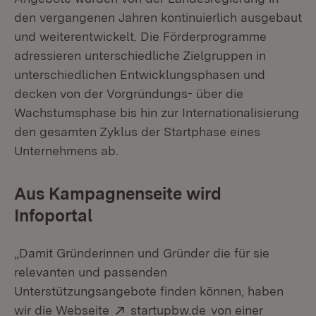
den vergangenen Jahren kontinuierlich ausgebaut
und weiterentwickelt. Die Förderprogramme
adressieren unterschiedliche Zielgruppen in
unterschiedlichen Entwicklungsphasen und
decken von der Vorgründungs- über die
Wachstumsphase bis hin zur Internationalisierung
den gesamten Zyklus der Startphase eines
Unternehmens ab.
Aus Kampagnenseite wird
Infoportal
„Damit Gründerinnen und Gründer die für sie
relevanten und passenden
Unterstützungsangebote finden können, haben
Extern:
(Öffnet in neuem F
wir die Webseite
startupbw.de
von einer