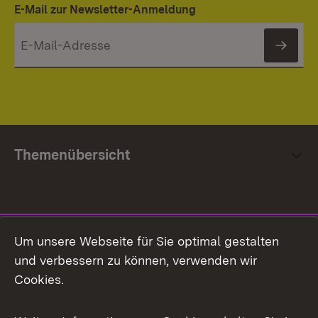
E-Mail zur Newsletter-Anmeldung
News
Themenübersicht
Social Media
Um unsere Webseite für Sie optimal gestalten
und verbessern zu können, verwenden wir
Facebook
Cookies.
Flickr