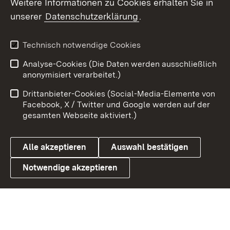
Weitere Informationen zu Cookies erhalten Sie in
X / Twitter
unserer
Datenschutzerklärung
.
Youtube
Technisch notwendige Cookies
Zum 
Analyse-Cookies (Die Daten werden ausschließlich
Impressum
Kontakt
anonymisiert verarbeitet.)
Benutzungshinweise
Netiquette
Drittanbieter-Cookies (Social-Media-Elemente von
Barrierefreiheit
Datenschutz
Facebook, X / Twitter und Google werden auf der
gesamten Webseite aktiviert.)
Cookies
Alle akzeptieren
Auswahl bestätigen
Notwendige akzeptieren
Link zum Landesportal