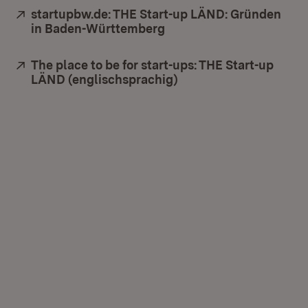
Extern:
startupbw.de: THE Start-up LÄND: Gründen
in Baden-Württemberg
(Öffnet in neuem Fenste
Extern:
The place to be for start-ups: THE Start-up
LÄND (englischsprachig)
(Öffnet in neuem Fens