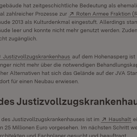
ebäude hat zeitgeschichtliche Bedeutung als ehemal
Extern:
l zahlreicher Prozesse zur
Roten Armee Fraktion (
de 2013 als Kulturdenkmal eingestuft. Allerdings sta
de leer und konnte nicht mehr genutzt werden. Zudem
icht zugänglich.
Extern:
(Öffnet in neuem Fenster)
Justizvollzugskrankenhaus
auf dem Hohenasperg ist 
änger nicht mehr über die notwendigen Behandlungska
cher Alternativen hat sich das Gelände auf der JVA St
dort für einen Neubau erwiesen.
des Justizvollzugskrankenha
Extern:
(Ö
des Justizvollzugskrankenhauses ist im
Haushalt
e
n 25 Millionen Euro vorgesehen. Im nächsten Schritt w
Architekten und Fachplaner gesucht und beauftragt.