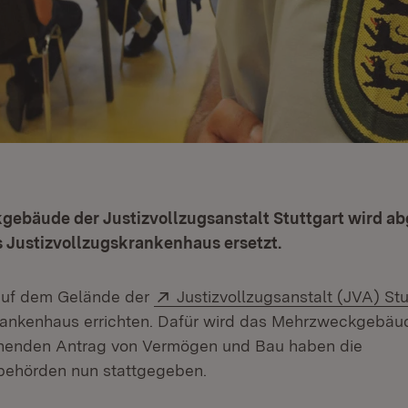
ebäude der Justizvollzugsanstalt Stuttgart wird ab
s Justizvollzugskrankenhaus ersetzt.
Extern:
auf dem Gelände der
Justizvollzugsanstalt (JVA) Stu
rankenhaus errichten. Dafür wird das Mehrzweckgebäu
henden Antrag von Vermögen und Bau haben die
ehörden nun stattgegeben.