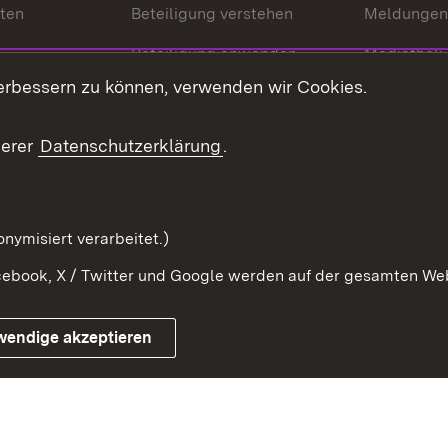
nten
Beteiligung verstehen
Meldungen
Beteiligung anwenden
Mediathek
erbessern zu können, verwenden wir Cookies.
ragte
Beteiligung stärken
Publikatio
Beteiligung erleben
Glossar
serer
Datenschutzerklärung
.
Beteiligung erforschen
mung
nymisiert verarbeitet.)
ebook, X / Twitter und Google werden auf der gesamten Webs
Impressum
Kontakt
Benutzungshinweise
Netiqu
wendige akzeptieren