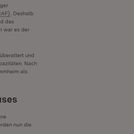
iger
(Öffnet in neuem Fenster)
RAF)
. Deshalb
nd das
 war es der
überaltert und
pazitäten. Nach
ammheim als
uses
ffnet in neuem Fenster)
ine
erden nun die