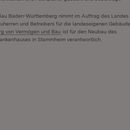
au Baden-Württemberg nimmt im Auftrag des Landes d
uherren und Betreibers für die landeseigenen Gebäud
(Öffnet in neuem Fenster)
rg von Vermögen und Bau
ist für den Neubau des
rankenhauses in Stammheim verantwortlich.