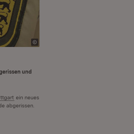
gerissen und
(Öffnet in neuem Fenster)
ttgart
ein neues
de abgerissen.