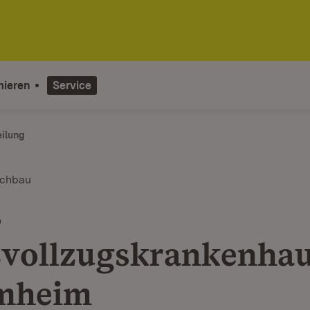
mieren
Service
eilung
ochbau
s
zvollzugskrankenhau
mheim