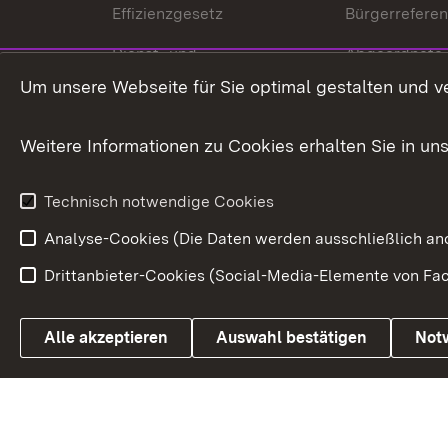
Effizienzgesetz
Bürgerrefere
Dienst- und
Abgeordnete
Versorgungsbezüge
Um unsere Webseite für Sie optimal gestalten und v
Bürgerbeauft
Kommunale Verfahren
Petition
Weitere Informationen zu Cookies erhalten Sie in un
Weitere
Volksantrag
Beteiligungsprozesse
Technisch notwendige Cookies
Volksabstim
Analyse-Cookies (Die Daten werden ausschließlich ano
Drittanbieter-Cookies (Social-Media-Elemente von Fac
Link zum Landesportal
Alle akzeptieren
Auswahl bestätigen
Not