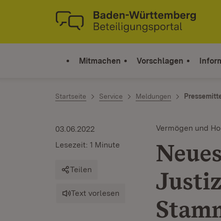
Zum Inhalt springen
Link zur Startseite
Mitmachen
Vorschlagen
Infor
Startseite
Service
Meldungen
Pressemitt
Vermögen und H
03.06.2022
Neue
Lesezeit: 1 Minute
Teilen
Justi
Text vorlesen
Stam