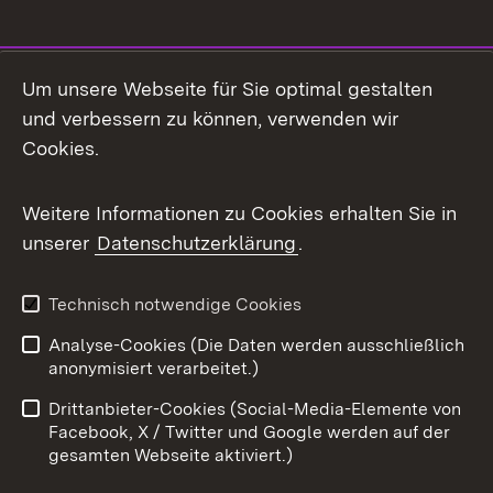
Social Media
Um unsere Webseite für Sie optimal gestalten
und verbessern zu können, verwenden wir
Facebook
Cookies.
Flickr
Weitere Informationen zu Cookies erhalten Sie in
X / Twitter
unserer
Datenschutzerklärung
.
Youtube
Technisch notwendige Cookies
Zum 
Analyse-Cookies (Die Daten werden ausschließlich
Impressum
Kontakt
anonymisiert verarbeitet.)
Benutzungshinweise
Netiquette
Drittanbieter-Cookies (Social-Media-Elemente von
Barrierefreiheit
Datenschutz
Facebook, X / Twitter und Google werden auf der
gesamten Webseite aktiviert.)
Cookies