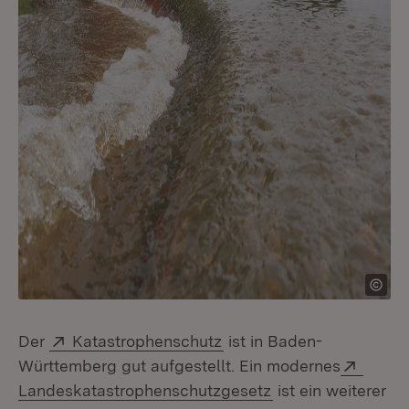
Extern:
(Öffnet in neuem Fenster
Der
Katastrophenschutz
ist in Baden-
Extern
Württemberg gut aufgestellt. Ein modernes
(Öffnet in neuem 
Landeskatastrophenschutzgesetz
ist ein weiterer