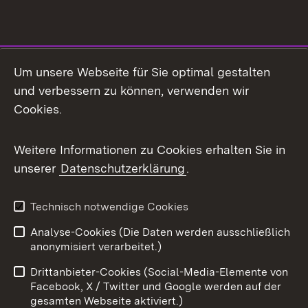
Social Media
Um unsere Webseite für Sie optimal gestalten
und verbessern zu können, verwenden wir
Facebook
Cookies.
Flickr
Weitere Informationen zu Cookies erhalten Sie in
X / Twitter
unserer
Datenschutzerklärung
.
Youtube
Technisch notwendige Cookies
Zum 
Analyse-Cookies (Die Daten werden ausschließlich
Impressum
Kontakt
anonymisiert verarbeitet.)
Benutzungshinweise
Netiquette
Drittanbieter-Cookies (Social-Media-Elemente von
Barrierefreiheit
Datenschutz
Facebook, X / Twitter und Google werden auf der
gesamten Webseite aktiviert.)
Cookies