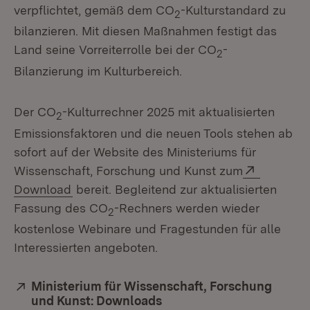
verpflichtet, gemäß dem CO
-Kulturstandard zu
2
bilanzieren. Mit diesen Maßnahmen festigt das
Land seine Vorreiterrolle bei der CO
-
2
Bilanzierung im Kulturbereich.
Der CO
-Kulturrechner 2025 mit aktualisierten
2
Emissionsfaktoren und die neuen Tools stehen ab
sofort auf der Website des Ministeriums für
Extern:
Wissenschaft, Forschung und Kunst zum
Download
bereit. Begleitend zur aktualisierten
Fassung des CO
-Rechners werden wieder
2
kostenlose Webinare und Fragestunden für alle
Interessierten angeboten.
Extern:
Ministerium für Wissenschaft, Forschung
und Kunst: Downloads
(Öffnet in neuem Fenster