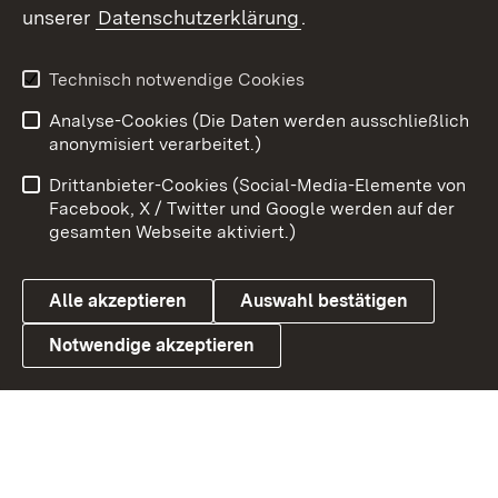
unserer
Datenschutzerklärung
.
Youtube
Technisch notwendige Cookies
Zum 
Analyse-Cookies (Die Daten werden ausschließlich
Impressum
Kontakt
anonymisiert verarbeitet.)
Benutzungshinweise
Netiquette
Drittanbieter-Cookies (Social-Media-Elemente von
Barrierefreiheit
Datenschutz
Facebook, X / Twitter und Google werden auf der
gesamten Webseite aktiviert.)
Cookies
Alle akzeptieren
Auswahl bestätigen
Notwendige akzeptieren
Link zum Landesportal