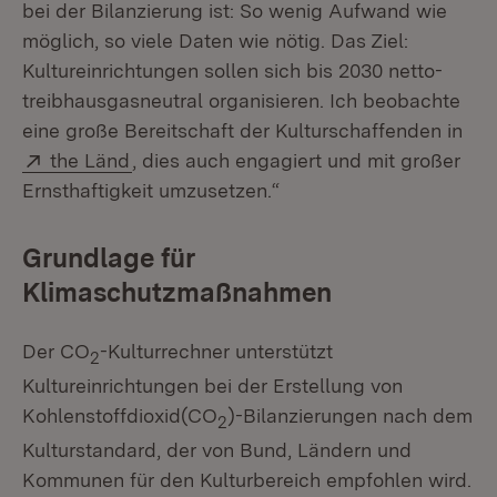
bei der Bilanzierung ist: So wenig Aufwand wie
möglich, so viele Daten wie nötig. Das Ziel:
Kultureinrichtungen sollen sich bis 2030 netto-
treibhausgasneutral organisieren. Ich beobachte
eine große Bereitschaft der Kulturschaffenden in
Extern:
(Öffnet in neuem Fenster)
the Länd
, dies auch engagiert und mit großer
Ernsthaftigkeit umzusetzen.“
Grundlage für
Klimaschutzmaßnahmen
Der CO
-Kulturrechner unterstützt
2
Kultureinrichtungen bei der Erstellung von
Kohlenstoffdioxid(CO
)-Bilanzierungen nach dem
2
Kulturstandard, der von Bund, Ländern und
Kommunen für den Kulturbereich empfohlen wird.