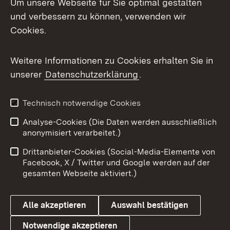
Um unsere Webseite für Sie optimal gestalten
und verbessern zu können, verwenden wir
Facebook
Cookies.
Flickr
Weitere Informationen zu Cookies erhalten Sie in
X / Twitter
unserer
Datenschutzerklärung
.
Youtube
Technisch notwendige Cookies
Zum 
Analyse-Cookies (Die Daten werden ausschließlich
Impressum
Kontakt
anonymisiert verarbeitet.)
Benutzungshinweise
Netiquette
Drittanbieter-Cookies (Social-Media-Elemente von
Barrierefreiheit
Datenschutz
Facebook, X / Twitter und Google werden auf der
gesamten Webseite aktiviert.)
Cookies
Alle akzeptieren
Auswahl bestätigen
Notwendige akzeptieren