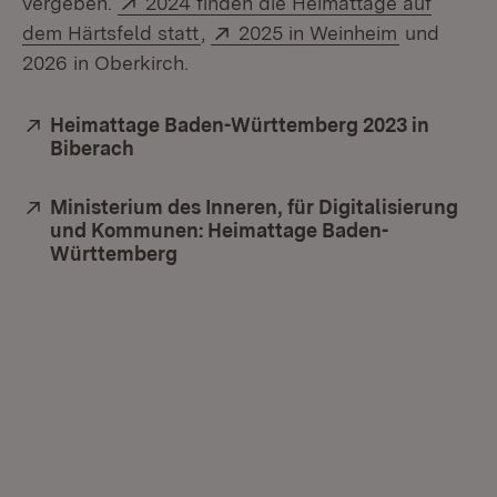
vergeben.
2024 finden die Heimattage auf
(Öffnet in neuem Fenster)
Extern:
(Öffnet in
dem Härtsfeld statt
,
2025 in Weinheim
und
2026 in Oberkirch.
Extern:
Heimattage Baden-Württemberg 2023 in
Biberach
(Öffnet in neuem Fenster)
Extern:
Ministerium des Inneren, für Digitalisierung
und Kommunen: Heimattage Baden-
Württemberg
(Öffnet in neuem Fenster)