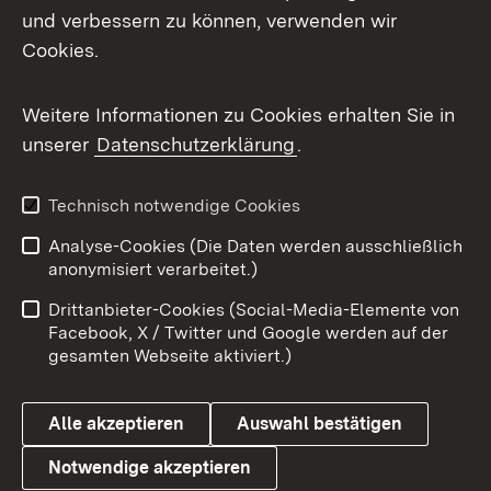
und verbessern zu können, verwenden wir
Facebook
Cookies.
Flickr
Weitere Informationen zu Cookies erhalten Sie in
X / Twitter
unserer
Datenschutzerklärung
.
Youtube
Technisch notwendige Cookies
Zum 
Analyse-Cookies (Die Daten werden ausschließlich
Impressum
Kontakt
anonymisiert verarbeitet.)
Benutzungshinweise
Netiquette
Drittanbieter-Cookies (Social-Media-Elemente von
Barrierefreiheit
Datenschutz
Facebook, X / Twitter und Google werden auf der
gesamten Webseite aktiviert.)
Cookies
Alle akzeptieren
Auswahl bestätigen
Notwendige akzeptieren
Link zum Landesportal