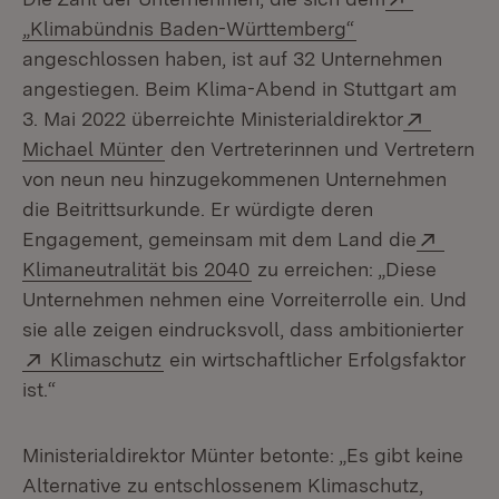
(Öffnet in neue
„Klimabündnis Baden-Württemberg“
angeschlossen haben, ist auf 32 Unternehmen
angestiegen. Beim Klima-Abend in Stuttgart am
Extern:
3. Mai 2022 überreichte Ministerialdirektor
(Öffnet in neuem Fenster)
Michael Münter
den Vertreterinnen und Vertretern
von neun neu hinzugekommenen Unternehmen
die Beitrittsurkunde. Er würdigte deren
Extern
Engagement, gemeinsam mit dem Land die
(Öffnet in neuem Fenster)
Klimaneutralität bis 2040
zu erreichen: „Diese
Unternehmen nehmen eine Vorreiterrolle ein. Und
sie alle zeigen eindrucksvoll, dass ambitionierter
Extern:
(Öffnet in neuem Fenster)
Klimaschutz
ein wirtschaftlicher Erfolgsfaktor
ist.“
Ministerialdirektor Münter betonte: „Es gibt keine
Alternative zu entschlossenem Klimaschutz,