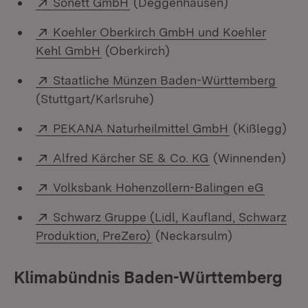
Extern:
(Öffnet in neuem Fenster)
Sonett GmbH
(Deggenhausen)
Extern:
Koehler Oberkirch GmbH und Koehler
(Öffnet in neuem Fenster)
Kehl GmbH
(Oberkirch)
Extern:
(Öffn
Staatliche Münzen Baden-Württemberg
(Stuttgart/Karlsruhe)
Extern:
(Öffnet in ne
PEKANA Naturheilmittel GmbH
(Kißlegg)
Extern:
(Öffnet in neuem 
Alfred Kärcher SE & Co. KG
(Winnenden)
Extern:
(Öffnet
Volksbank Hohenzollern-Balingen eG
Extern:
Schwarz Gruppe (Lidl, Kaufland, Schwarz
(Öffnet in neuem Fenster)
Produktion, PreZero)
(Neckarsulm)
Klimabündnis Baden-Württemberg