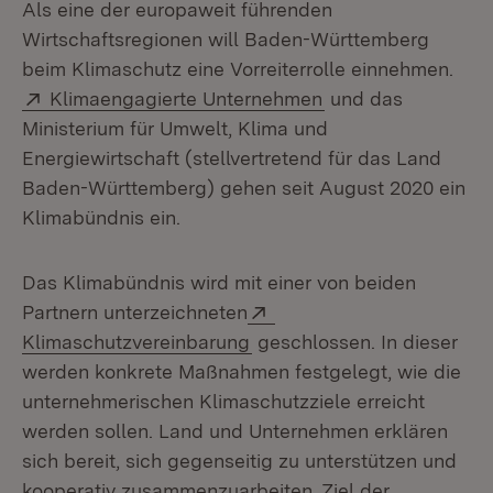
Als eine der europaweit führenden
Wirtschaftsregionen will Baden-Württemberg
beim Klimaschutz eine Vorreiterrolle einnehmen.
Extern:
(Öffnet in neuem F
Klimaengagierte Unternehmen
und das
Ministerium für Umwelt, Klima und
Energiewirtschaft (stellvertretend für das Land
Baden-Württemberg) gehen seit August 2020 ein
Klimabündnis ein.
Das Klimabündnis wird mit einer von beiden
Extern:
Partnern unterzeichneten
(Öffnet in neuem Fenster)
Klimaschutzvereinbarung
geschlossen. In dieser
werden konkrete Maßnahmen festgelegt, wie die
unternehmerischen Klimaschutzziele erreicht
werden sollen. Land und Unternehmen erklären
sich bereit, sich gegenseitig zu unterstützen und
kooperativ zusammenzuarbeiten. Ziel der