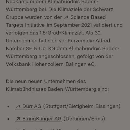
Neckarsulm dem Klimabündnis Baden-
Württemberg bei. Die Klimaziele der Schwarz
Extern:
Gruppe wurden von der
Science Based
(Öffnet in neuem Fenster)
Targets Initiative
im September 2021 validiert und
verfolgen das 1,5-Grad-Klimaziel. Als 30.
Unternehmen hat sich vor Kurzem die Alfred
Kärcher SE & Co. KG dem Klimabündnis Baden-
Württemberg angeschlossen, gefolgt von der
Volksbank Hohenzollern-Balingen eG.
Die neun neuen Unternehmen des
Klimabündnisses Baden-Württemberg sind:
Extern:
(Öffnet in neuem Fenster)
Dürr AG
(Stuttgart/Bietigheim-Bissingen)
Extern:
(Öffnet in neuem Fenster)
ElringKlinger AG
(Dettingen/Erms)