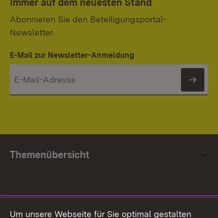
Immer auf dem neuesten Stand
Abonnieren Sie den Beteiligungsportal-
Newsletter.
E-Mail zur Newsletter-Anmeldung
News
Themenübersicht
Social Media
Um unsere Webseite für Sie optimal gestalten