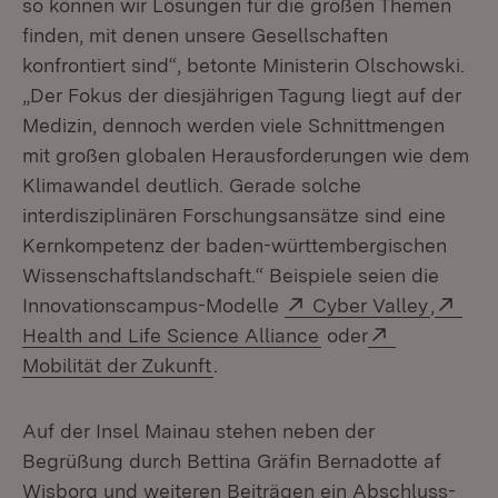
so können wir Lösungen für die großen Themen
finden, mit denen unsere Gesellschaften
konfrontiert sind“, betonte Ministerin Olschowski.
„Der Fokus der diesjährigen Tagung liegt auf der
Medizin, dennoch werden viele Schnittmengen
mit großen globalen Herausforderungen wie dem
Klimawandel deutlich. Gerade solche
interdisziplinären Forschungsansätze sind eine
Kernkompetenz der baden-württembergischen
Wissenschaftslandschaft.“ Beispiele seien die
Extern:
(Öffnet
Ext
Innovationscampus-Modelle
Cyber Valley
,
(Öffnet in neuem Fe
Extern:
Health and Life Science Alliance
oder
(Öffnet in neuem Fenster)
Mobilität der Zukunft
.
Auf der Insel Mainau stehen neben der
Begrüßung durch Bettina Gräfin Bernadotte af
Wisborg und weiteren Beiträgen ein Abschluss-