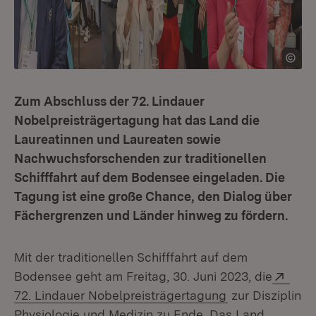
Zum Abschluss der 72. Lindauer
Nobelpreisträgertagung hat das Land die
Laureatinnen und Laureaten sowie
Nachwuchsforschenden zur traditionellen
Schifffahrt auf dem Bodensee eingeladen. Die
Tagung ist eine große Chance, den Dialog über
Fächergrenzen und Länder hinweg zu fördern.
Mit der traditionellen Schifffahrt auf dem
Exte
Bodensee geht am Freitag, 30. Juni 2023, die
(Öffnet in neue
72. Lindauer Nobelpreisträgertagung
zur Disziplin
Physiologie und Medizin zu Ende. Das Land