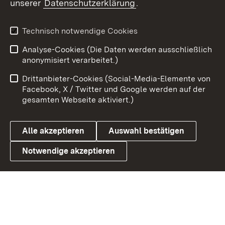
unserer
Datenschutzerklärung
.
Youtube
Technisch notwendige Cookies
Zum 
Analyse-Cookies (Die Daten werden ausschließlich
Impressum
Kontakt
anonymisiert verarbeitet.)
Benutzungshinweise
Netiquette
Drittanbieter-Cookies (Social-Media-Elemente von
Barrierefreiheit
Datenschutz
Facebook, X / Twitter und Google werden auf der
gesamten Webseite aktiviert.)
Cookies
Alle akzeptieren
Auswahl bestätigen
Notwendige akzeptieren
Link zum Landesportal