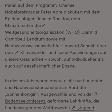
Panel auf dem Programm: Chemie-
Nobelpreisträger Peter Agre diskutiert mit dem
Epidemiologen Joacim Rocklöv, dem
Extern:
Klimaforscher der
(Öffnet in neue
Weltgesundheitsorganisation (WHO)
Diarmid
Campbell-Lendrum sowie mit
Nachwuchswissenschaftler Leonard Schmitt über
Extern:
(Öffnet in neuem Fenster)
den
Klimawandel
und seine Auswirkungen auf
unsere Gesundheit – sowohl auf individueller als
auch auf gesellschaftlicher Ebene.
In diesem Jahr waren erneut nicht nur Laureaten
und Nachwuchsforschende an Bord der
Extern
„Sonnenkönigin“: Ausgewählte und von der
(Öffnet in neuem Fenster)
Bodenseekonferenz
geförderte Lehrkräfte, die
Extern:
Landessieger des Wettbewerbs
„Jugend