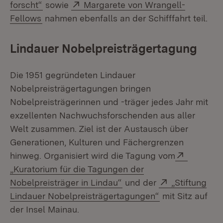
(Öffnet in neuem Fenster)
Extern:
forscht“
sowie
Margarete von Wrangell-
(Öffnet in neuem Fenster)
Fellows
nahmen ebenfalls an der Schifffahrt teil.
Lindauer Nobelpreisträgertagung
Die 1951 gegründeten Lindauer
Nobelpreisträgertagungen bringen
Nobelpreisträgerinnen und -träger jedes Jahr mit
exzellenten Nachwuchsforschenden aus aller
Welt zusammen. Ziel ist der Austausch über
Generationen, Kulturen und Fächergrenzen
Extern:
hinweg. Organisiert wird die Tagung vom
„Kuratorium für die Tagungen der
(Öffnet in neuem Fenster
Extern:
Nobelpreisträger in Lindau“
und der
„Stiftung
(Öffnet in neue
Lindauer Nobelpreisträgertagungen“
mit Sitz auf
der Insel Mainau.