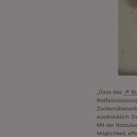
Ex
„Dass das
Bu
Notfallzulassun
Zuckerrübenanba
ausdrücklich. D
Mit der Notzula
Möglichkeit, eff