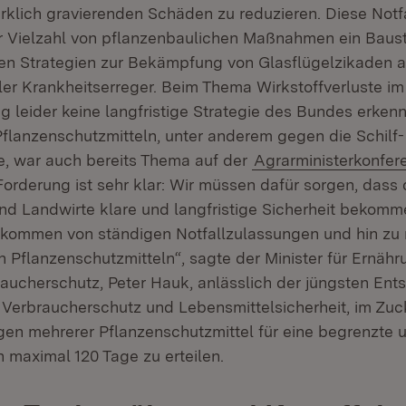
irklich gravierenden Schäden zu reduzieren. Diese Not
r Vielzahl von pflanzenbaulichen Maßnahmen ein Baus
n Strategien zur Bekämpfung von Glasflügelzikaden a
ller Krankheitserreger. Beim Thema Wirkstoffverluste i
ng leider keine langfristige Strategie des Bundes erkenn
flanzenschutzmitteln, unter anderem gegen die Schilf-
e, war auch bereits Thema auf der
Agrarministerkonfer
Forderung ist sehr klar: Wir müssen dafür sorgen, dass 
nd Landwirte klare und langfristige Sicherheit bekomm
kommen von ständigen Notfallzulassungen und hin zu 
 Pflanzenschutzmitteln“, sagte der Minister für Ernähr
ucherschutz, Peter Hauk, anlässlich der jüngsten Ent
Verbraucherschutz und Lebensmittelsicherheit, im Zu
gen mehrerer Pflanzenschutzmittel für eine begrenzte un
maximal 120 Tage zu erteilen.