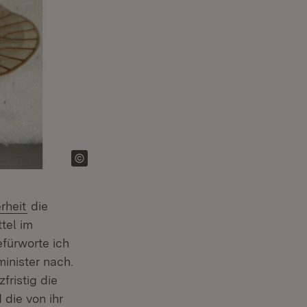
(Öffnet in neuem Fenster)
rheit
die
tel im
fürworte ich
inister nach.
fristig die
 die von ihr