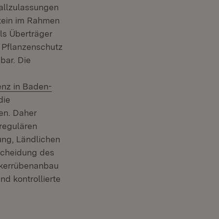
fallzulassungen
tein im Rahmen
ls Überträger
m Pflanzenschutz
bar. Die
enz in Baden-
die
en. Daher
regulären
ung, Ländlichen
scheidung des
ckerrübenanbau
d kontrollierte