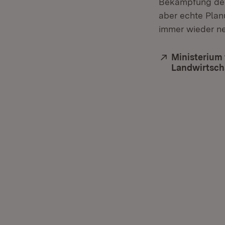
Bekämpfung der 
aber echte Plan
immer wieder ne
Extern:
Ministerium
Landwirtsch