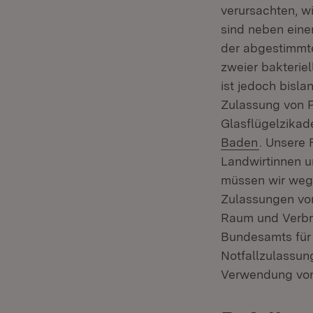
verursachten, w
sind neben eine
der abgestimmte
zweier bakterie
ist jedoch bisla
Zulassung von P
Glasflügelzikad
Baden
. Unsere 
Landwirtinnen u
müssen wir weg
Zulassungen von
Raum und Verbra
Bundesamts für 
Notfallzulassun
Verwendung von 