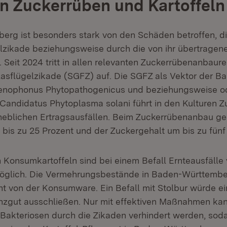
on Zuckerrüben und Kartoffeln
rg ist besonders stark von den Schäden betroffen, di
elzikade beziehungsweise durch die von ihr übertragen
 Seit 2024 tritt in allen relevanten Zuckerrübenanbaur
Glasflügelzikade (SGFZ) auf. Die SGFZ als Vektor der Ba
enophonus Phytopathogenicus und beziehungsweise o
 Candidatus Phytoplasma solani führt in den Kulturen 
rheblichen Ertragsausfällen. Beim Zuckerrübenanbau ge
bis zu 25 Prozent und der Zuckergehalt um bis zu fünf
Konsumkartoffeln sind bei einem Befall Ernteausfälle 
möglich. Die Vermehrungsbestände in Baden-Württembe
nt von der Konsumware. Ein Befall mit Stolbur würde e
anzgut ausschließen. Nur mit effektiven Maßnahmen kan
 Bakteriosen durch die Zikaden verhindert werden, sod