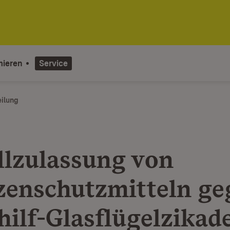
mieren
Service
eilung
llzulassung von
zenschutzmitteln ge
hilf-Glasflügelzikad