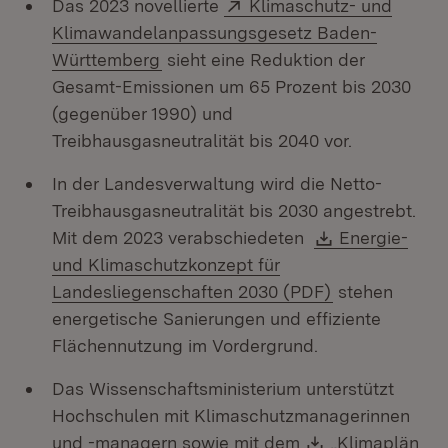
Extern:
Das 2023 novellierte
Klimaschutz- und
Klimawandelanpassungsgesetz Baden-
(Öffnet in neuem Fenster)
Württemberg
sieht eine Reduktion der
Gesamt-Emissionen um 65 Prozent bis 2030
(gegenüber 1990) und
Treibhausgasneutralität bis 2040 vor.
In der Landesverwaltung wird die Netto-
Treibhausgasneutralität bis 2030 angestrebt.
Download:
Mit dem 2023 verabschiedeten
Energie-
und Klimaschutzkonzept für
(Öffnet in ne
Landesliegenschaften 2030 (PDF)
stehen
energetische Sanierungen und effiziente
Flächennutzung im Vordergrund.
Das Wissenschaftsministerium unterstützt
Hochschulen mit Klimaschutzmanagerinnen
Download:
und -managern sowie mit dem
„Klimaplän