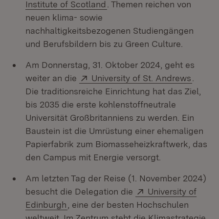
(Öffnet in neuem Fenster)
Institute of Scotland
. Themen reichen von
neuen klima- sowie
nachhaltigkeitsbezogenen Studiengängen
und Berufsbildern bis zu Green Culture.
Am Donnerstag, 31. Oktober 2024, geht es
Extern:
(Öffne
weiter an die
University of St. Andrews
.
Die traditionsreiche Einrichtung hat das Ziel,
bis 2035 die erste kohlenstoffneutrale
Universität Großbritanniens zu werden. Ein
Baustein ist die Umrüstung einer ehemaligen
Papierfabrik zum Biomasseheizkraftwerk, das
den Campus mit Energie versorgt.
Am letzten Tag der Reise (1. November 2024)
Extern:
besucht die Delegation die
University of
(Öffnet in neuem Fenster)
Edinburgh
, eine der besten Hochschulen
weltweit. Im Zentrum steht die Klimastrategie