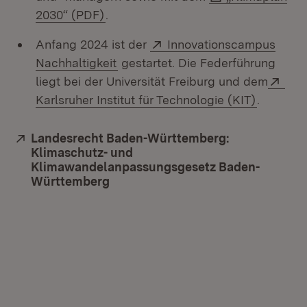
(Öffnet in neuem Fenster)
2030“ (PDF)
.
Extern:
Anfang 2024 ist der
Innovationscampus
(Öffnet in neuem Fenster)
Nachhaltigkeit
gestartet. Die Federführung
Ext
liegt bei der Universität Freiburg und dem
(Öffnet 
Karlsruher Institut für Technologie (KIT)
.
Extern:
Landesrecht Baden-Württemberg:
Klimaschutz- und
Klimawandelanpassungsgesetz Baden-
Württemberg
(Öffnet in neuem Fenster)