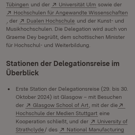
(Öffnet in neuem Fenster)
Extern:
(Öffnet in neue
Tübingen
und der
Universität Ulm
sowie der
Extern:
Hochschulen für Angewandte Wissenschaften
(Öffnet in neuem Fenster)
Extern:
(Öffnet in neuem Fenste
, der
Dualen Hochschule
und der Kunst- und
Musikhochschulen. Die Delegation wird auch von
Graeme Dey begrüßt, dem schottischen Minister
für Hochschul- und Weiterbildung.
Stationen der Delegationsreise im
Überblick
Erste Station der Delegationsreise (29. bis 30.
Oktober 2024) ist Glasgow – mit Besuchen
Extern:
(Öffnet in neuem F
Ext
der
Glasgow School of Art
, mit der die
(Öffnet in neu
Hochschule der Medien Stuttgart
eine
Extern:
Kooperation schließt, und der
University of
(Öffnet in neuem Fenster)
Extern:
Strathclyde
/ des
National Manufacturing