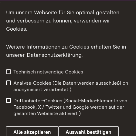
Social Media
Um unsere Webseite für Sie optimal gestalten
und verbessern zu können, verwenden wir
Facebook
Cookies.
Flickr
Weitere Informationen zu Cookies erhalten Sie in
X / Twitter
unserer
Datenschutzerklärung
.
Youtube
Technisch notwendige Cookies
Zum 
Analyse-Cookies (Die Daten werden ausschließlich
Impressum
Kontakt
anonymisiert verarbeitet.)
Benutzungshinweise
Netiquette
Drittanbieter-Cookies (Social-Media-Elemente von
Barrierefreiheit
Datenschutz
Facebook, X / Twitter und Google werden auf der
gesamten Webseite aktiviert.)
Cookies
Alle akzeptieren
Auswahl bestätigen