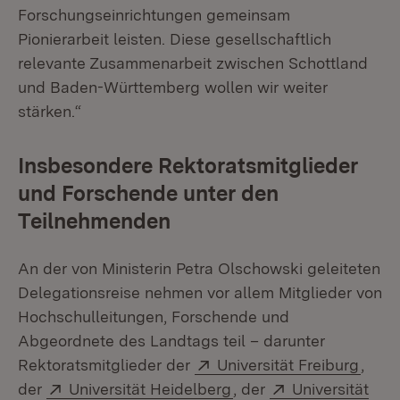
Forschungseinrichtungen gemeinsam
Pionierarbeit leisten. Diese gesellschaftlich
relevante Zusammenarbeit zwischen Schottland
und Baden-Württemberg wollen wir weiter
stärken.“
Insbesondere Rektoratsmitglieder
und Forschende unter den
Teilnehmenden
An der von Ministerin Petra Olschowski geleiteten
Delegationsreise nehmen vor allem Mitglieder von
Hochschulleitungen, Forschende und
Abgeordnete des Landtags teil – darunter
Extern:
(Öffn
Rektoratsmitglieder der
Universität Freiburg
,
Extern:
(Öffnet in neuem Fenst
Extern:
der
Universität Heidelberg
, der
Universität