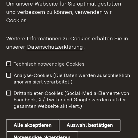
Um unsere Webseite für Sie optimal gestalten
und verbessern zu können, verwenden wir
Facebook
Cookies.
Flickr
Weitere Informationen zu Cookies erhalten Sie in
X / Twitter
unserer
Datenschutzerklärung
.
Youtube
Technisch notwendige Cookies
Zum 
Analyse-Cookies (Die Daten werden ausschließlich
Impressum
Kontakt
anonymisiert verarbeitet.)
Benutzungshinweise
Netiquette
Drittanbieter-Cookies (Social-Media-Elemente von
Barrierefreiheit
Datenschutz
Facebook, X / Twitter und Google werden auf der
gesamten Webseite aktiviert.)
Cookies
Alle akzeptieren
Auswahl bestätigen
Notwendige akzeptieren