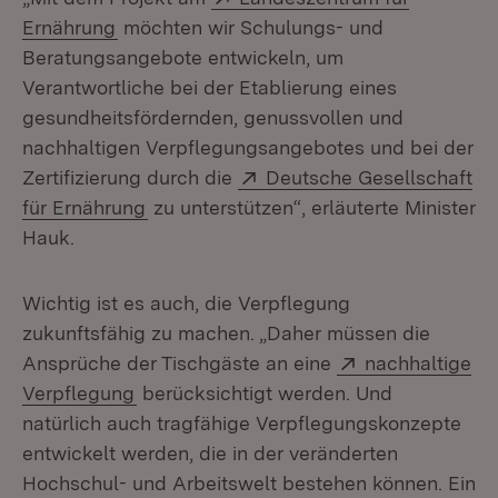
(Öffnet in neuem Fenster)
Ernährung
möchten wir Schulungs- und
Beratungsangebote entwickeln, um
Verantwortliche bei der Etablierung eines
gesundheitsfördernden, genussvollen und
nachhaltigen Verpflegungsangebotes und bei der
Extern:
Zertifizierung durch die
Deutsche Gesellschaft
(Öffnet in neuem Fenster)
für Ernährung
zu unterstützen“, erläuterte Minister
Hauk.
Wichtig ist es auch, die Verpflegung
zukunftsfähig zu machen. „Daher müssen die
Extern:
Ansprüche der Tischgäste an eine
nachhaltige
(Öffnet in neuem Fenster)
Verpflegung
berücksichtigt werden. Und
natürlich auch tragfähige Verpflegungskonzepte
entwickelt werden, die in der veränderten
Hochschul- und Arbeitswelt bestehen können. Ein