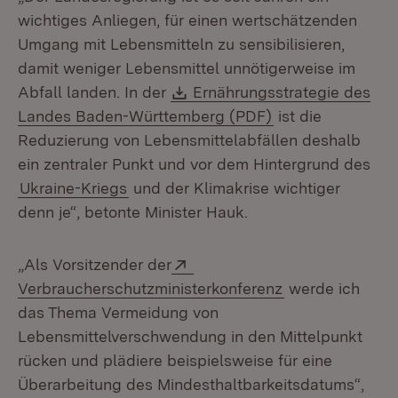
wichtiges Anliegen, für einen wertschätzenden
Umgang mit Lebensmitteln zu sensibilisieren,
damit weniger Lebensmittel unnötigerweise im
Download:
Abfall landen. In der
Ernährungsstrategie des
(Öffnet in neuem
Landes Baden-Württemberg (PDF)
ist die
Reduzierung von Lebensmittelabfällen deshalb
ein zentraler Punkt und vor dem Hintergrund des
Ukraine-Kriegs
und der Klimakrise wichtiger
denn je“, betonte Minister Hauk.
Extern:
„Als Vorsitzender der
(Öffnet in neue
Verbraucherschutzministerkonferenz
werde ich
das Thema Vermeidung von
Lebensmittelverschwendung in den Mittelpunkt
rücken und plädiere beispielsweise für eine
Überarbeitung des Mindesthaltbarkeitsdatums“,