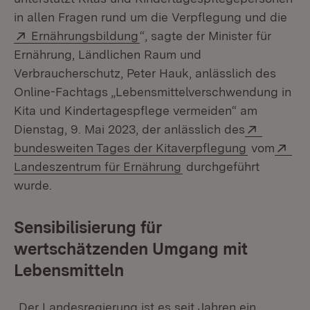
in allen Fragen rund um die Verpflegung und die
Extern:
(Öffnet in neuem Fenster)
Ernährungsbildung
“, sagte der Minister für
Ernährung, Ländlichen Raum und
Verbraucherschutz, Peter Hauk, anlässlich des
Online-Fachtags „Lebensmittelverschwendung in
Kita und Kindertagespflege vermeiden“ am
Extern:
Dienstag, 9. Mai 2023, der anlässlich des
(Öffnet in
Ext
bundesweiten Tages der Kitaverpflegung
vom
(Öffnet in neuem Fenst
Landeszentrum für Ernährung
durchgeführt
wurde.
Sensibilisierung für
wertschätzenden Umgang mit
Lebensmitteln
„Der Landesregierung ist es seit Jahren ein