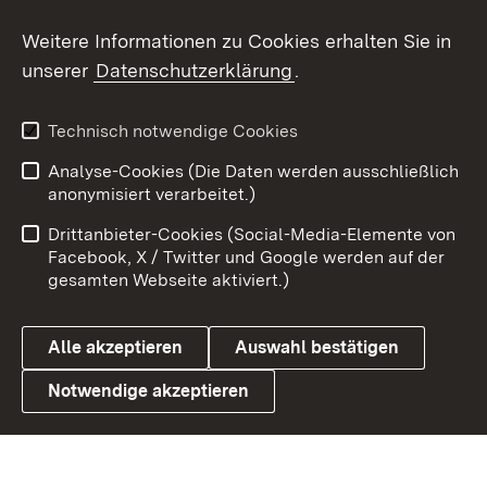
Weitere Informationen zu Cookies erhalten Sie in
X / Twitter
unserer
Datenschutzerklärung
.
Youtube
Technisch notwendige Cookies
Zum 
Analyse-Cookies (Die Daten werden ausschließlich
Impressum
Kontakt
anonymisiert verarbeitet.)
Benutzungshinweise
Netiquette
Drittanbieter-Cookies (Social-Media-Elemente von
Barrierefreiheit
Datenschutz
Facebook, X / Twitter und Google werden auf der
gesamten Webseite aktiviert.)
Cookies
Alle akzeptieren
Auswahl bestätigen
Notwendige akzeptieren
Link zum Landesportal