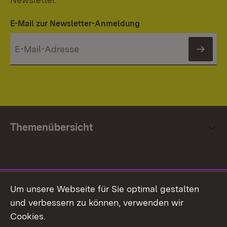
E-Mail zur Newsletter-Anmeldung
News
Themenübersicht
Social Media
Um unsere Webseite für Sie optimal gestalten
und verbessern zu können, verwenden wir
Facebook
Cookies.
Flickr