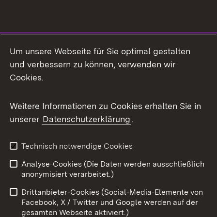
Social Media
Um unsere Webseite für Sie optimal gestalten
und verbessern zu können, verwenden wir
Facebook
Cookies.
Flickr
Weitere Informationen zu Cookies erhalten Sie in
X / Twitter
unserer
Datenschutzerklärung
.
Youtube
Technisch notwendige Cookies
Zum 
Analyse-Cookies (Die Daten werden ausschließlich
Impressum
Kontakt
anonymisiert verarbeitet.)
Benutzungshinweise
Netiquette
Drittanbieter-Cookies (Social-Media-Elemente von
Barrierefreiheit
Datenschutz
Facebook, X / Twitter und Google werden auf der
gesamten Webseite aktiviert.)
Cookies