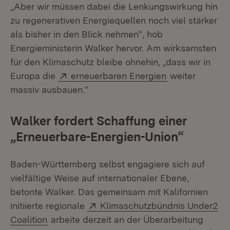
„Aber wir müssen dabei die Lenkungswirkung hin
zu regenerativen Energiequellen noch viel stärker
als bisher in den Blick nehmen“, hob
Energieministerin Walker hervor. Am wirksamsten
für den Klimaschutz bleibe ohnehin, „dass wir in
Extern:
(Öffnet in neu
Europa die
erneuerbaren Energien
weiter
massiv ausbauen.“
Walker fordert Schaffung einer
„Erneuerbare-Energien-Union“
Baden-Württemberg selbst engagiere sich auf
vielfältige Weise auf internationaler Ebene,
betonte Walker. Das gemeinsam mit Kalifornien
Extern:
initiierte regionale
Klimaschutzbündnis Under2
(Öffnet in neuem Fenster)
Coalition
arbeite derzeit an der Überarbeitung