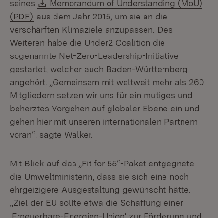
Download:
seines
Memorandum of Understanding (MoU)
(Öffnet in neuem Fenster)
(PDF)
aus dem Jahr 2015, um sie an die
verschärften Klimaziele anzupassen. Des
Weiteren habe die Under2 Coalition die
sogenannte Net-Zero-Leadership-Initiative
gestartet, welcher auch Baden-Württemberg
angehört. „Gemeinsam mit weltweit mehr als 260
Mitgliedern setzen wir uns für ein mutiges und
beherztes Vorgehen auf globaler Ebene ein und
gehen hier mit unseren internationalen Partnern
voran“, sagte Walker.
Mit Blick auf das „Fit for 55“-Paket entgegnete
die Umweltministerin, dass sie sich eine noch
ehrgeizigere Ausgestaltung gewünscht hätte.
„Ziel der EU sollte etwa die Schaffung einer
‚Erneuerbare-Energien-Union‘ zur Förderung und