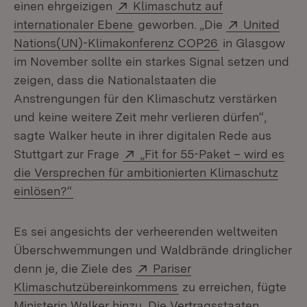
Extern:
einen ehrgeizigen
Klimaschutz auf
(Öffnet in neuem Fenster)
Extern:
internationaler Ebene
geworben. „Die
United
(Öffnet in neue
Nations(UN)-Klimakonferenz COP26
in Glasgow
im November sollte ein starkes Signal setzen und
zeigen, dass die Nationalstaaten die
Anstrengungen für den Klimaschutz verstärken
und keine weitere Zeit mehr verlieren dürfen“,
sagte Walker heute in ihrer digitalen Rede aus
Extern:
Stuttgart zur Frage
„Fit for 55-Paket – wird es
die Versprechen für ambitionierten Klimaschutz
(Öffnet in neuem Fenster)
einlösen?“
Es sei angesichts der verheerenden weltweiten
Überschwemmungen und Waldbrände dringlicher
Extern:
denn je, die Ziele des
Pariser
(Öffnet in neuem Fenst
Klimaschutzübereinkommens
zu erreichen, fügte
Ministerin Walker hinzu. Die Vertragsstaaten