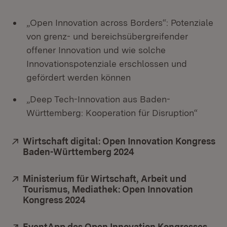
„Open Innovation across Borders“: Potenziale
von grenz- und bereichsübergreifender
offener Innovation und wie solche
Innovationspotenziale erschlossen und
gefördert werden können
„Deep Tech-Innovation aus Baden-
Württemberg: Kooperation für Disruption“
Extern:
Wirtschaft digital: Open Innovation Kongress
Baden-Württemberg 2024
(Öffnet in neuem Fens
Extern:
Ministerium für Wirtschaft, Arbeit und
Tourismus, Mediathek: Open Innovation
Kongress 2024
(Öffnet in neuem Fenster)
Extern:
EventApp des Open Innovation Kongresses