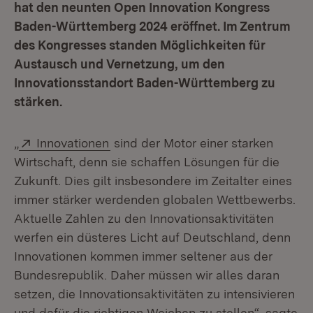
hat den neunten Open Innovation Kongress
Baden-Württemberg 2024 eröffnet. Im Zentrum
des Kongresses standen Möglichkeiten für
Austausch und Vernetzung, um den
Innovationsstandort Baden-Württemberg zu
stärken.
Extern:
(Öffnet in neuem Fenster)
„
Innovationen
sind der Motor einer starken
Wirtschaft, denn sie schaffen Lösungen für die
Zukunft. Dies gilt insbesondere im Zeitalter eines
immer stärker werdenden globalen Wettbewerbs.
Aktuelle Zahlen zu den Innovationsaktivitäten
werfen ein düsteres Licht auf Deutschland, denn
Innovationen kommen immer seltener aus der
Bundesrepublik. Daher müssen wir alles daran
setzen, die Innovationsaktivitäten zu intensivieren
und dafür die richtigen Weichen zu stellen“, sagte