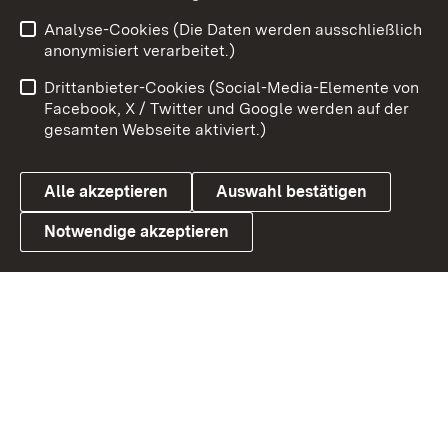
Zum 
Analyse-Cookies (Die Daten werden ausschließlich
Impressum
Kontakt
anonymisiert verarbeitet.)
Benutzungshinweise
Netiquette
Drittanbieter-Cookies (Social-Media-Elemente von
Barrierefreiheit
Datenschutz
Facebook, X / Twitter und Google werden auf der
gesamten Webseite aktiviert.)
Cookies
Alle akzeptieren
Auswahl bestätigen
Notwendige akzeptieren
Link zum Landesportal