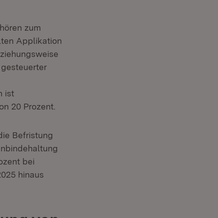
ehören zum
ten Applikation
eziehungsweise
 gesteuerter
 ist
on 20 Prozent.
ie Befristung
 Anbindehaltung
ozent bei
2025 hinaus