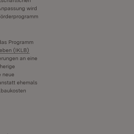
tschaftlichen
e Anpassung wird
 Förderprogramm
 das Programm
(Öffnet in neuem Fenster)
ieben (IKLB)
erungen an eine
herige
e neue
anstatt ehemals
llbaukosten