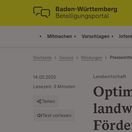
Zum Inhalt springen
Link zur Startseite
Mitmachen
Vorschlagen
Infor
Startseite
Service
Meldungen
Pressemitt
Landwirtschaft
14.03.2025
Optim
Lesezeit: 3 Minuten
Teilen
landw
Text vorlesen
Förd