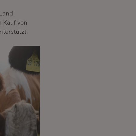
 Land
m Kauf von
terstützt.