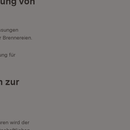
rung von
assungen
r Brennereien.
ung für
 zur
uren wird der