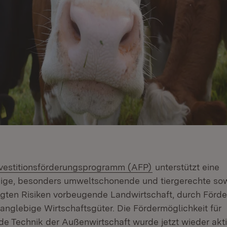
(Öffnet in neuem 
vestitionsförderungsprogramm (AFP)
unterstützt eine
ige, besonders umweltschonende und tiergerechte so
gten Risiken vorbeugende Landwirtschaft, durch Förd
 langlebige Wirtschaftsgüter. Die Fördermöglichkeit für
 Technik der Außenwirtschaft wurde jetzt wieder aktiv