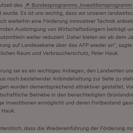
Extern:
ufzeit des
Bundesprogramms ‚Investitionsprogramm 
 wurde. Es ist uns wichtig, dass wir unseren landwirtsc
h weiterhin eine Förderung innovativer Technik anbiete
nden Ausbringung von Wirtschaftsdüngern beiträgt un
utzmitteln weiter reduziert. Daher bieten wir ab dem J
ung auf Landesebene über das AFP wieder an“, sagte d
lichen Raum und Verbraucherschutz, Peter Hauk.
rung sei es ein wichtiges Anliegen, den Landwirten un
us noch bestehender Anbindehaltung zur Seite zu steh
en wurden dementsprechend attraktiver gestaltet. Vor
tschaftliche Betriebe in den benachteiligten Grünlandr
e Investitionen ermöglicht und deren Fortbestand gesi
r Hauk.
nterstrich, dass die Wiedereinführung der Förderung m