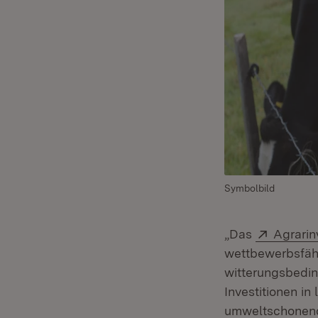
Symbolbild
Extern:
„Das
Agrarin
wettbewerbsfäh
witterungsbedin
Investitionen in
umweltschonende