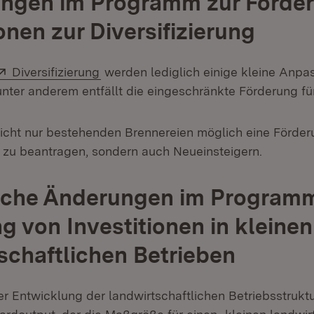
ngen im Programm zur Förde
onen zur Diversifizierung
Extern:
(Öffnet in neuem Fenster)
Diversifizierung
werden lediglich einige kleine Anp
ter anderem entfällt die eingeschränkte Förderung fü
nicht nur bestehenden Brennereien möglich eine Förder
 zu beantragen, sondern auch Neueinsteigern.
iche Änderungen im Programm
g von Investitionen in kleinen
schaftlichen Betrieben
er Entwicklung der landwirtschaftlichen Betriebsstrukt