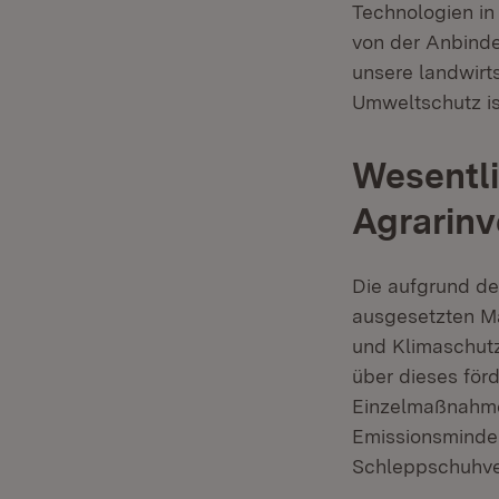
Technologien in
von der Anbinde
unsere landwirt
Umweltschutz is
Wesentl
Agrarin
Die aufgrund de
ausgesetzten M
und Klimaschutz
über dieses för
Einzelmaßnahme 
Emissionsminder
Schleppschuhver