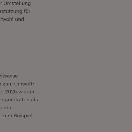
er Umstellung
rstützung für
erwohl und
m
eitweise
en zum Umwelt-
ab 2025 wieder
lagerstätten als
ichen
 zum Beispiel