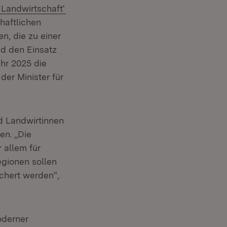
(Öffnet in neuem Fenster)
Landwirtschaft‘
haftlichen
n, die zu einer
d den Einsatz
ahr 2025 die
er Minister für
d Landwirtinnen
en. „Die
 allem für
egionen sollen
chert werden“,
oderner