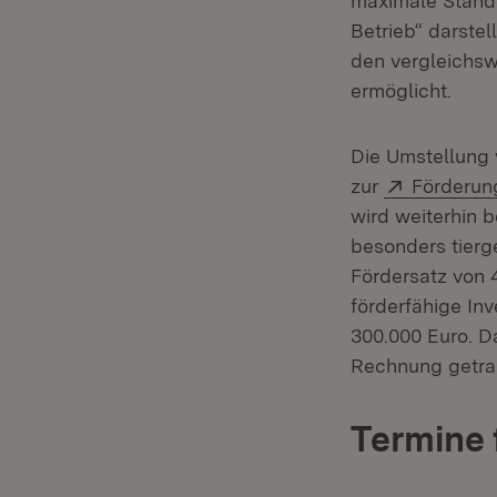
maximale Standa
Betrieb“ darstel
den vergleichsw
ermöglicht.
Die Umstellung 
Extern:
zur
Förderung
wird weiterhin 
besonders tierg
Fördersatz von 
förderfähige In
300.000 Euro. D
Rechnung getra
Termine 