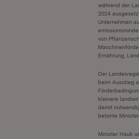
während der La
2024 ausgesetzt
Unternehmen auc
emissionsminder
von Pflanzensch
Maschinenförder
Ernährung, Länd
Der Landesregie
beim Ausstieg a
Förderbedingung
kleinere landwir
damit notwendig
betonte Ministe
Minister Hauk u