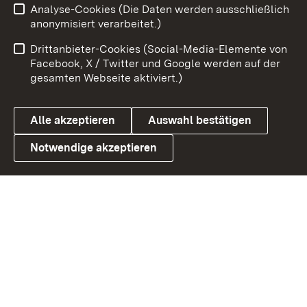
Analyse-Cookies (Die Daten werden ausschließlich
Impressum
Kontakt
anonymisiert verarbeitet.)
Benutzungshinweise
Netiquette
Drittanbieter-Cookies (Social-Media-Elemente von
Barrierefreiheit
Datenschutz
Facebook, X / Twitter und Google werden auf der
gesamten Webseite aktiviert.)
Cookies
Alle akzeptieren
Auswahl bestätigen
Notwendige akzeptieren
Link zum Landesportal