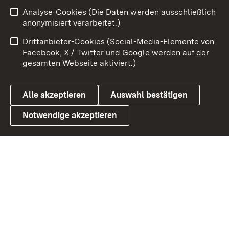
Zum 
Analyse-Cookies (Die Daten werden ausschließlich
Impressum
Kontakt
anonymisiert verarbeitet.)
Benutzungshinweise
Netiquette
Drittanbieter-Cookies (Social-Media-Elemente von
Barrierefreiheit
Datenschutz
Facebook, X / Twitter und Google werden auf der
gesamten Webseite aktiviert.)
Cookies
Alle akzeptieren
Auswahl bestätigen
Notwendige akzeptieren
Link zum Landesportal