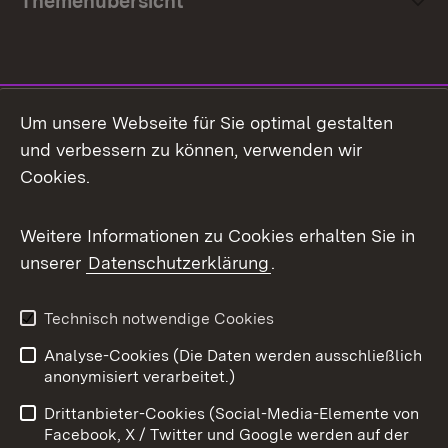
Themenübersicht
Social Media
Um unsere Webseite für Sie optimal gestalten
und verbessern zu können, verwenden wir
Facebook
Cookies.
Flickr
Weitere Informationen zu Cookies erhalten Sie in
X / Twitter
unserer
Datenschutzerklärung
.
Youtube
Technisch notwendige Cookies
Zum 
Analyse-Cookies (Die Daten werden ausschließlich
Impressum
Kontakt
anonymisiert verarbeitet.)
Benutzungshinweise
Netiquette
Drittanbieter-Cookies (Social-Media-Elemente von
Barrierefreiheit
Datenschutz
Facebook, X / Twitter und Google werden auf der