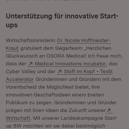
Unterstützung für innovative Start-
ups
Wirtschaftsministerin
Dr. Nicole Hoffmeister-
Kraut
gratuliert dem Siegerteam: „Herzlichen
Glückwunsch an OSORA Medical! Ich freue mich,
Extern:
(Öffnet i
dass der
Medical Innovations Incubator
, das
Extern:
Cyber Valley und der
Stoff im Kopf – Textil
(Öffnet in neuem Fenster)
Accelerator
Gründerinnen und Gründern mit dem
Vorentscheid die Möglichkeit bietet, ihre
innovativen Geschäftsideen einem breiten
Publikum zu zeigen. Gründerinnen und Gründer
Extern
prägen mit ihren Ideen die Zukunft unserer
(Öffnet in neuem Fenster)
Wirtschaft
. Mit unserer Landeskampagne Start-
up BW möchten wir sie dabei bestmöglich