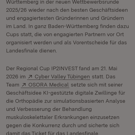
Württemberg in der neuen Wettbewerbsrunde
2025/26 wieder nach den besten Geschäftsideen
und engagiertesten Gründerinnen und Gründern
im Land. In ganz Baden-Württemberg finden dazu
Cups statt, die von engagierten Partnern vor Ort
organisiert werden und als Vorentscheide für das
Landesfinale dienen.
Der Regional Cup IP2INVEST fand am 21. Mai
Extern:
(Öffnet in neuem 
2026 im
Cyber Valley Tübingen
statt. Das
Extern:
(Öffnet in neuem Fenster)
Team
OSORA Medical
setzte sich mit seiner
Geschäftsidee KI-gestützte digitale Zwillinge für
die Orthopädie zur simulationsbasierten Analyse
und Verbesserung der Behandlung
muskuloskelettaler Erkrankungen einzusetzen
gegen die Konkurrenz durch und sicherte sich
damit das Ticket für das Landesfinale.