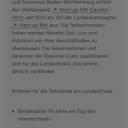
und Tourismus Baden-Württemberg richtet
Extern:
den Wettbewerb
Start-up BW Elevator
(Öffnet in neuem Fenster)
Pitch
seit 2013 als Teil der Landeskampagne
Extern:
(Öffnet in neuem Fenster)
Start-up BW
aus. Die Teilnehmenden
haben wenige Minuten Zeit, Jury und
Publikum von ihrer Geschäftsidee zu
überzeugen. Die Gewinnerinnen und
Gewinner der Regional Cups qualifizieren
sich für das Landesfinale, das einmal
jährlich stattfindet.
Kriterien für die Teilnahme am Landesfinale:
Mindestalter 18 Jahre am Tag des
Vorentscheids