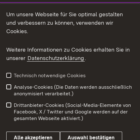
Social Media
Um unsere Webseite für Sie optimal gestalten
und verbessern zu können, verwenden wir
Facebook
Cookies.
Flickr
Weitere Informationen zu Cookies erhalten Sie in
X / Twitter
unserer
Datenschutzerklärung
.
Youtube
Technisch notwendige Cookies
Zum 
Analyse-Cookies (Die Daten werden ausschließlich
Impressum
Kontakt
anonymisiert verarbeitet.)
Benutzungshinweise
Netiquette
Drittanbieter-Cookies (Social-Media-Elemente von
Barrierefreiheit
Datenschutz
Facebook, X / Twitter und Google werden auf der
gesamten Webseite aktiviert.)
Cookies
Alle akzeptieren
Auswahl bestätigen