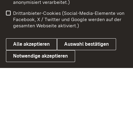
anonymisiert verarbeitet.)
Benutzungshinweise
Netiquette
Drittanbieter-Cookies (Social-Media-Elemente von
Barrierefreiheit
Datenschutz
Facebook, X / Twitter und Google werden auf der
gesamten Webseite aktiviert.)
Cookies
Alle akzeptieren
Auswahl bestätigen
Notwendige akzeptieren
Link zum Landesportal