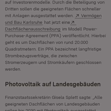
auf Investorenmodelle. Durch die Beteiligung von
Dritten sollen die geeigneten Flächen schneller
Extern:
mit Anlagen ausgestattet werden.
Vermögen
(Öffnet in neuem Fenster)
Extern:
und Bau Karlsruhe
hat jetzt eine
(Öffnet in neuem Fenster
Dachflächenausschreibung
im Modell Power-
Purchase-Agreement (PPA) veröffentlicht. Hierbei
geht es um Dachflächen von rund 20.000
Quadratmetern. Ein PPA bezeichnet langfristige
Strombezugsverträge, die zwischen
Stromerzeugern und Stromkäufern geschlossen
werden.
Photovoltaik auf Landesgebäuden
Finanzstaatssekretärin Gisela Splett sagte: „Alle
geeigneten Dachflächen von Landesgebäuden
sollen bis 2030 mit Photovoltaik ausgestattet