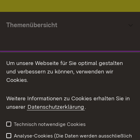
Themenübersicht
Social Media
Um unsere Webseite für Sie optimal gestalten
und verbessern zu können, verwenden wir
Facebook
Cookies.
Flickr
Weitere Informationen zu Cookies erhalten Sie in
X / Twitter
unserer
Datenschutzerklärung
.
Youtube
Technisch notwendige Cookies
Zum 
Analyse-Cookies (Die Daten werden ausschließlich
Impressum
Kontakt