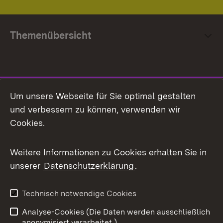
Themenübersicht
Social Media
Um unsere Webseite für Sie optimal gestalten
und verbessern zu können, verwenden wir
Facebook
Cookies.
Flickr
Weitere Informationen zu Cookies erhalten Sie in
X / Twitter
unserer
Datenschutzerklärung
.
Youtube
Technisch notwendige Cookies
Zum 
Analyse-Cookies (Die Daten werden ausschließlich
Impressum
Kontakt
anonymisiert verarbeitet.)