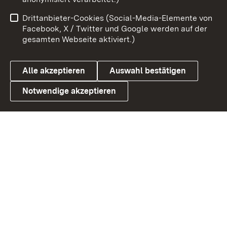
Benutzungshinweise
Netiquette
Drittanbieter-Cookies (Social-Media-Elemente von
Barrierefreiheit
Datenschutz
Facebook, X / Twitter und Google werden auf der
gesamten Webseite aktiviert.)
Cookies
Alle akzeptieren
Auswahl bestätigen
Notwendige akzeptieren
Link zum Landesportal