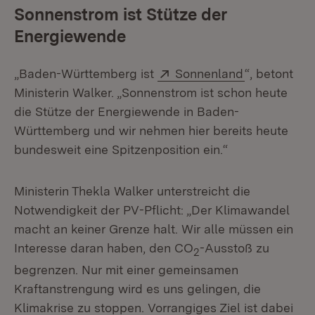
Sonnenstrom ist Stütze der
Energiewende
Extern:
(Öffnet in n
„Baden-Württemberg ist
Sonnenland
“, betont
Ministerin Walker. „Sonnenstrom ist schon heute
die Stütze der Energiewende in Baden-
Württemberg und wir nehmen hier bereits heute
bundesweit eine Spitzenposition ein.“
Ministerin Thekla Walker unterstreicht die
Notwendigkeit der PV-Pflicht: „Der Klimawandel
macht an keiner Grenze halt. Wir alle müssen ein
Interesse daran haben, den CO
-Ausstoß zu
2
begrenzen. Nur mit einer gemeinsamen
Kraftanstrengung wird es uns gelingen, die
Klimakrise zu stoppen. Vorrangiges Ziel ist dabei