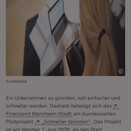
Symbolbild
Ein Unternehmen zu gründen, soll einfacher und
Exte
schneller werden. Deshalb beteiligt sich das
(Öffnet in neuem Fenster
Finanzamt Mannheim-Stadt
am bundesweiten
Extern:
(Öffnet in neuem
Pilotprojekt
„Schneller Gründen“
. Das Projekt
ist am Montag, 1. Juni 2026, an den Start