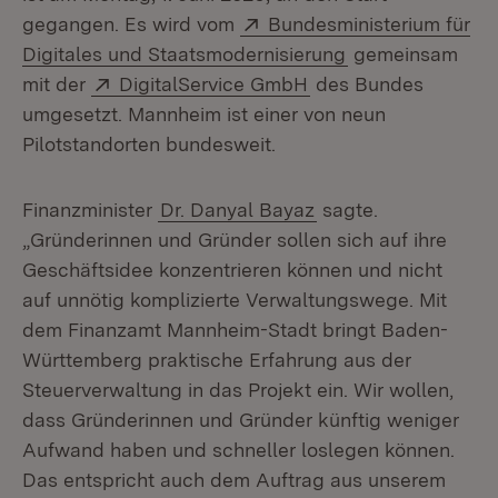
Extern:
gegangen. Es wird vom
Bundesministerium für
(Öffnet in neuem
Digitales und Staatsmodernisierung
gemeinsam
Extern:
(Öffnet in neuem Fen
mit der
DigitalService GmbH
des Bundes
umgesetzt. Mannheim ist einer von neun
Pilotstandorten bundesweit.
Finanzminister
Dr. Danyal Bayaz
sagte.
„Gründerinnen und Gründer sollen sich auf ihre
Geschäftsidee konzentrieren können und nicht
auf unnötig komplizierte Verwaltungswege. Mit
dem Finanzamt Mannheim-Stadt bringt Baden-
Württemberg praktische Erfahrung aus der
Steuerverwaltung in das Projekt ein. Wir wollen,
dass Gründerinnen und Gründer künftig weniger
Aufwand haben und schneller loslegen können.
Das entspricht auch dem Auftrag aus unserem