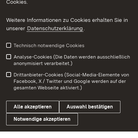
Cookies.
Flickr
Weitere Informationen zu Cookies erhalten Sie in
X / Twitter
unserer
Datenschutzerklärung
.
Youtube
Technisch notwendige Cookies
Zum 
Analyse-Cookies (Die Daten werden ausschließlich
Impressum
Kontakt
anonymisiert verarbeitet.)
Benutzungshinweise
Netiquette
Drittanbieter-Cookies (Social-Media-Elemente von
Barrierefreiheit
Datenschutz
Facebook, X / Twitter und Google werden auf der
gesamten Webseite aktiviert.)
Cookies
Alle akzeptieren
Auswahl bestätigen
Notwendige akzeptieren
Link zum Landesportal