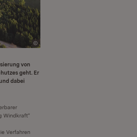
isierung von
hutzes geht. Er
und dabei
erbarer
g Windkraft“
ie Verfahren