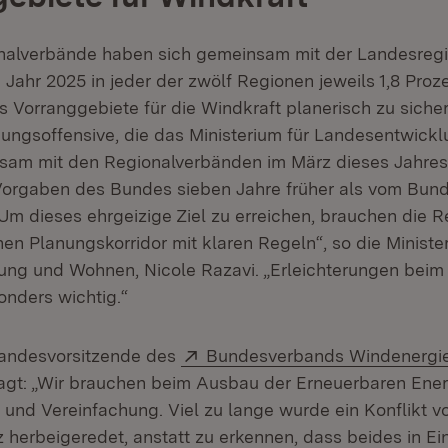
nalverbände haben sich gemeinsam mit der Landesregi
 Jahr 2025 in jeder der zwölf Regionen jeweils 1,8 Proz
 Vorranggebiete für die Windkraft planerisch zu sicher
ungsoffensive, die das Ministerium für Landesentwick
m mit den Regionalverbänden im März dieses Jahres g
 Vorgaben des Bundes sieben Jahre früher als vom Bund
 „Um dieses ehrgeizige Ziel zu erreichen, brauchen die 
hen Planungskorridor mit klaren Regeln“, so die Minister
ng und Wohnen, Nicole Razavi. „Erleichterungen beim
onders wichtig.“
Extern:
 Landesvorsitzende des
Bundesverbands Windenergie
ffnet in neuem Fenster)
sagt: „Wir brauchen beim Ausbau der Erneuerbaren Ene
und Vereinfachung. Viel zu lange wurde ein Konflikt v
 herbeigeredet, anstatt zu erkennen, dass beides in Ein