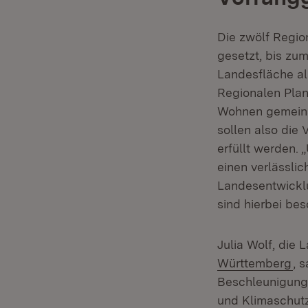
Die zwölf Regio
gesetzt, bis zum
Landesfläche als
Regionalen Plan
Wohnen gemeinsa
sollen also die
erfüllt werden.
einen verlässlic
Landesentwicklu
sind hierbei bes
Julia Wolf, die
(Ö
Württemberg
, 
Beschleunigung 
und Klimaschutz