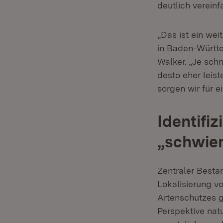
deutlich verein
„Das ist ein wei
in Baden-Württe
Walker. „Je sch
desto eher leis
sorgen wir für 
Identifi
„schwier
Zentraler Bestan
Lokalisierung v
Artenschutzes ge
Perspektive nat