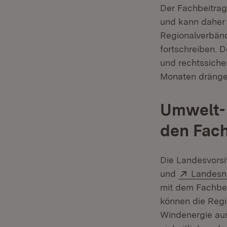
Der Fachbeitrag
und kann daher 
Regionalverbänd
fortschreiben. D
und rechtssich
Monaten dränge
Umwelt-
den Fach
Die Landesvors
Extern:
und
Landesn
mit dem Fachbei
können die Regi
Windenergie aus