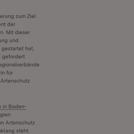
erung zum Ziel
ent der
n. Mit dieser
lung und
estartet hat,
 gefordert
Regionalverbände
in für
 Artenschutz
 in Baden-
rgien
on Artenschutz
klang steht.