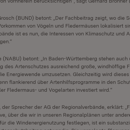
 von vornherein berücksichtigen“, sagt Gerhard Bronner 
-Grosch (BUND) betont: „Der Fachbeitrag zeigt, wo die
orkommen von Vögeln und Fledermäusen lokalisiert si
bände ist es nun, die Interessen von Klimaschutz und A
gen.“
e (NABU) betont: „In Baden-Württemberg stehen auch 
g des Artenschutzes ausreichend große, windhöffige 
ie Energiewende umzusetzen. Gleichzeitig wird dieses
wenn flankierend über Artenhilfsprogramme in den Schu
er Fledermaus- und Vogelarten investiert wird.“
, der Sprecher der AG der Regionalverbände, erklärt: „F
ve, über die wir in unseren Regionalplänen unter ande
ür die Windenergienutzung festlegen, ist ein substanzi