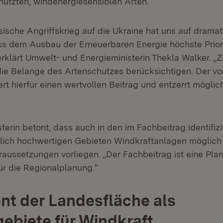
hützten, windenergiesensiblen Arten.
sische Angriffskrieg auf die Ukraine hat uns auf drama
ass dem Ausbau der Erneuerbaren Energie höchste Prior
rklärt Umwelt- und Energieministerin Thekla Walker. „
die Belange des Artenschutzes berücksichtigen. Der vo
ert hierfür einen wertvollen Beitrag und entzerrt mögli
terin betont, dass auch in den im Fachbeitrag identifizi
lich hochwertigen Gebieten Windkraftanlagen möglich 
raussetzungen vorliegen. „Der Fachbeitrag ist eine Pla
ür die Regionalplanung.“
ent der Landesfläche als
ebiete für Windkraft