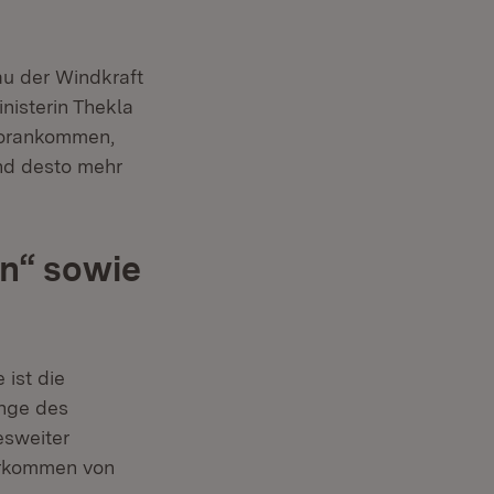
au der Windkraft
isterin Thekla
 vorankommen,
und desto mehr
en“ sowie
 ist die
ange des
esweiter
Vorkommen von