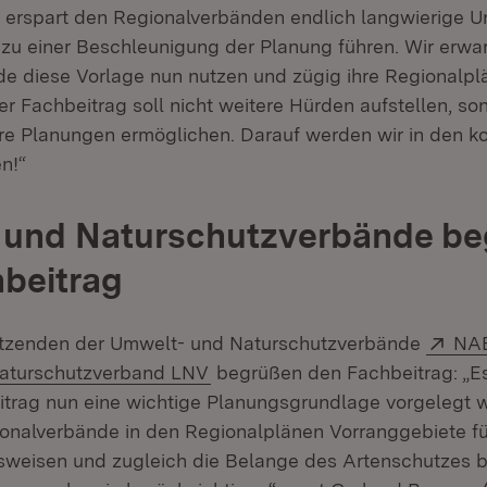
 erspart den Regionalverbänden endlich langwierige 
zu einer Beschleunigung der Planung führen. Wir erwar
e diese Vorlage nun nutzen und zügig ihre Regionalpl
er Fachbeitrag soll nicht weitere Hürden aufstellen, so
ere Planungen ermöglichen. Darauf werden wir in den
n!“
 und Naturschutzverbände b
beitrag
Ext
itzenden der Umwelt- und Naturschutzverbände
NA
(Öffnet in neuem Fenster)
aturschutzverband LNV
begrüßen den Fachbeitrag: „Es 
trag nun eine wichtige Planungsgrundlage vorgelegt w
onalverbände in den Regionalplänen Vorranggebiete fü
weisen und zugleich die Belange des Artenschutzes b