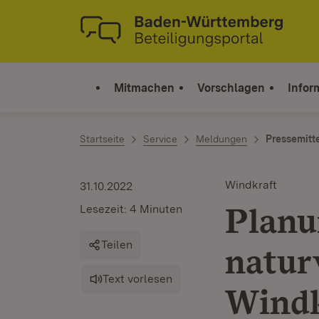
Zum Inhalt springen
Link zur Startseite
Mitmachen
Vorschlagen
Infor
Startseite
Service
Meldungen
Pressemitt
Windkraft
31.10.2022
Planu
Lesezeit: 4 Minuten
Teilen
natur
Text vorlesen
Windk