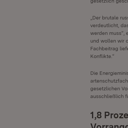
gesetzlich gesc
„Der brutale rus
verdeutlicht, d
werden muss“, e
und wollen wir 
Fachbeitrag lief
Konflikte.“
Die Energieminis
artenschutzfach
gesetzlichen Vo
ausschließlich f
1,8 Proz
Vorrangg