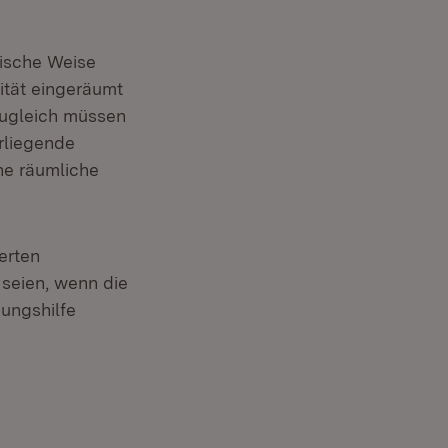
tische Weise
ität eingeräumt
Zugleich müssen
rliegende
che räumliche
erten
seien, wenn die
nungshilfe