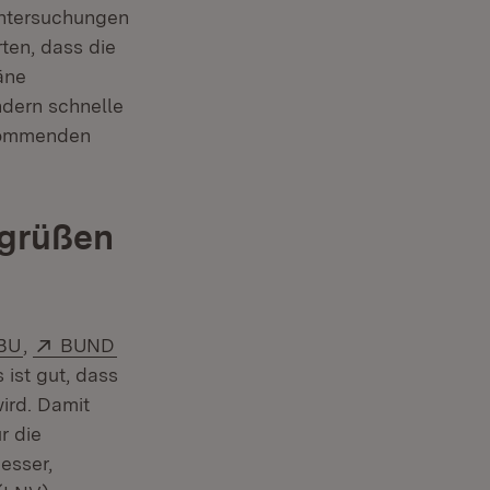
Untersuchungen
ten, dass die
äne
ndern schnelle
 kommenden
egrüßen
ern:
(Öffnet in neuem Fenster)
Extern:
(Öffnet in neuem Fenster)
BU
,
BUND
ist gut, dass
ird. Damit
r die
esser,