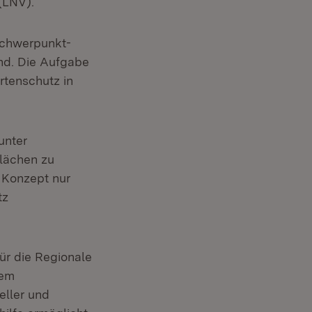
(LNV).
 Schwerpunkt-
nd. Die Aufgabe
rtenschutz in
unter
Flächen zu
 Konzept nur
tz
ür die Regionale
rem
eller und