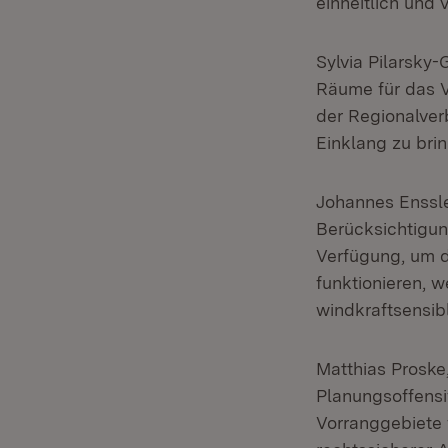
einheitlich und
Sylvia Pilarsky
Räume für das V
der Regionalver
Einklang zu brin
Johannes Enssl
Berücksichtigun
Verfügung, um d
funktionieren, 
windkraftsensibl
Matthias Proske
Planungsoffensi
Vorranggebiete f