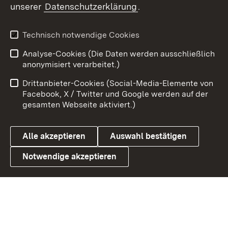
unserer
Datenschutzerklärung
.
Youtube
Technisch notwendige Cookies
Zum 
Analyse-Cookies (Die Daten werden ausschließlich
Impressum
Kontakt
anonymisiert verarbeitet.)
Benutzungshinweise
Netiquette
Drittanbieter-Cookies (Social-Media-Elemente von
Barrierefreiheit
Datenschutz
Facebook, X / Twitter und Google werden auf der
gesamten Webseite aktiviert.)
Cookies
Alle akzeptieren
Auswahl bestätigen
Notwendige akzeptieren
Link zum Landesportal