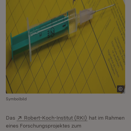
Symbolbild
Extern:
(Öffnet in neuem 
Das
Robert-Koch-Institut (RKI)
hat im Rahmen
eines Forschungsprojektes zum