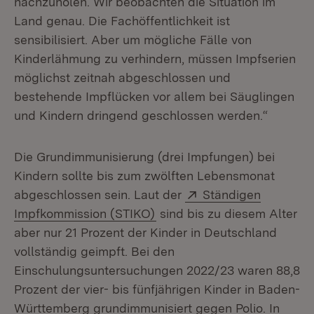
nachzuholen. Wir beobachten die Situation im
Land genau. Die Fachöffentlichkeit ist
sensibilisiert. Aber um mögliche Fälle von
Kinderlähmung zu verhindern, müssen Impfserien
möglichst zeitnah abgeschlossen und
bestehende Impflücken vor allem bei Säuglingen
und Kindern dringend geschlossen werden.“
Die Grundimmunisierung (drei Impfungen) bei
Kindern sollte bis zum zwölften Lebensmonat
Extern:
abgeschlossen sein. Laut der
Ständigen
(Öffnet in neuem Fenster)
Impfkommission (STIKO)
sind bis zu diesem Alter
aber nur 21 Prozent der Kinder in Deutschland
vollständig geimpft. Bei den
Einschulungsuntersuchungen 2022/23 waren 88,8
Prozent der vier- bis fünfjährigen Kinder in Baden-
Württemberg grundimmunisiert gegen Polio. In