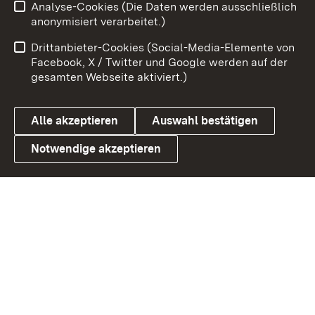
Analyse-Cookies (Die Daten werden ausschließlich
Impressum
Kontakt
anonymisiert verarbeitet.)
Benutzungshinweise
Netiquette
Drittanbieter-Cookies (Social-Media-Elemente von
Barrierefreiheit
Datenschutz
Facebook, X / Twitter und Google werden auf der
gesamten Webseite aktiviert.)
Cookies
Alle akzeptieren
Auswahl bestätigen
Notwendige akzeptieren
Link zum Landesportal