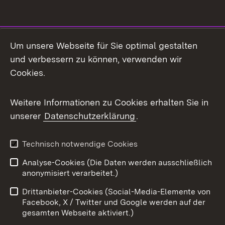
Social Media
Um unsere Webseite für Sie optimal gestalten
und verbessern zu können, verwenden wir
Facebook
Cookies.
Flickr
Weitere Informationen zu Cookies erhalten Sie in
X / Twitter
unserer
Datenschutzerklärung
.
Youtube
Technisch notwendige Cookies
Zum 
Analyse-Cookies (Die Daten werden ausschließlich
Impressum
Kontakt
anonymisiert verarbeitet.)
Benutzungshinweise
Netiquette
Drittanbieter-Cookies (Social-Media-Elemente von
Barrierefreiheit
Datenschutz
Facebook, X / Twitter und Google werden auf der
gesamten Webseite aktiviert.)
Cookies