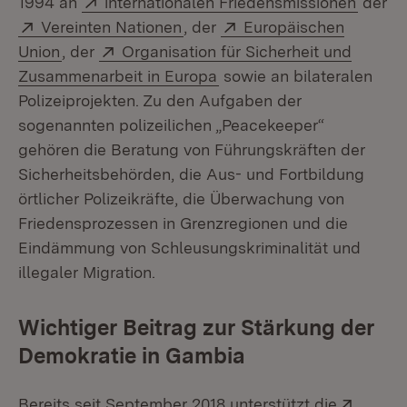
1994 an
internationalen Friedensmissionen
der
Extern:
(Öffnet in neuem Fenster)
Extern:
Vereinten Nationen
, der
Europäischen
(Öffnet in neuem Fenster)
Extern:
Union
, der
Organisation für Sicherheit und
(Öffnet in neuem Fenster
Zusammenarbeit in Europa
sowie an bilateralen
Polizeiprojekten. Zu den Aufgaben der
sogenannten polizeilichen „Peacekeeper“
gehören die Beratung von Führungskräften der
Sicherheitsbehörden, die Aus- und Fortbildung
örtlicher Polizeikräfte, die Überwachung von
Friedensprozessen in Grenzregionen und die
Eindämmung von Schleusungskriminalität und
illegaler Migration.
Wichtiger Beitrag zur Stärkung der
Demokratie in Gambia
Extern
Bereits seit September 2018 unterstützt die