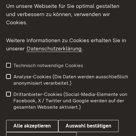
Um unsere Webseite für Sie optimal gestalten
und verbessern zu können, verwenden wir
Facebook
Cookies.
Flickr
Weitere Informationen zu Cookies erhalten Sie in
X / Twitter
unserer
Datenschutzerklärung
.
Youtube
Technisch notwendige Cookies
Zum 
Analyse-Cookies (Die Daten werden ausschließlich
Impressum
Kontakt
anonymisiert verarbeitet.)
Benutzungshinweise
Netiquette
Drittanbieter-Cookies (Social-Media-Elemente von
Barrierefreiheit
Datenschutz
Facebook, X / Twitter und Google werden auf der
gesamten Webseite aktiviert.)
Cookies
Alle akzeptieren
Auswahl bestätigen