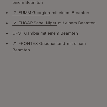
einem Beamten
Extern:
(Öffnet in neuem Fenster)
EUMM Georgien
mit einem Beamten
Extern:
(Öffnet in neuem Fenster)
EUCAP Sahel Niger
mit einem Beamten
GPST Gambia mit einem Beamten
Extern:
(Öffnet in neuem Fen
FRONTEX Griechenland
mit einem
Beamten