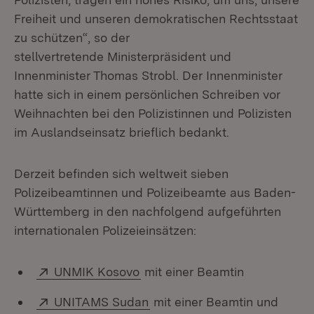
Freiheit und unseren demokratischen Rechtsstaat
zu schützen“, so der
stellvertretende Ministerpräsident und
Innenminister Thomas Strobl. Der Innenminister
hatte sich in einem persönlichen Schreiben vor
Weihnachten bei den Polizistinnen und Polizisten
im Auslandseinsatz brieflich bedankt.
Derzeit befinden sich weltweit sieben
Polizeibeamtinnen und Polizeibeamte aus Baden-
Württemberg in den nachfolgend aufgeführten
internationalen Polizeieinsätzen:
Extern:
(Öffnet in neuem Fenster)
UNMIK Kosovo
mit einer Beamtin
Extern:
(Öffnet in neuem Fenster)
UNITAMS Sudan
mit einer Beamtin und