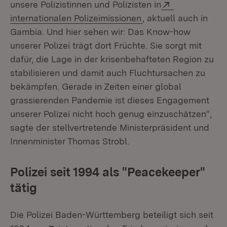
Extern:
unsere Polizistinnen und Polizisten in
(Öffnet in neuem Fen
internationalen Polizeimissionen
, aktuell auch in
Gambia. Und hier sehen wir: Das Know-how
unserer Polizei trägt dort Früchte. Sie sorgt mit
dafür, die Lage in der krisenbehafteten Region zu
stabilisieren und damit auch Fluchtursachen zu
bekämpfen. Gerade in Zeiten einer global
grassierenden Pandemie ist dieses Engagement
unserer Polizei nicht hoch genug einzuschätzen“,
sagte der stellvertretende Ministerpräsident und
Innenminister Thomas Strobl.
Polizei seit 1994 als "Peacekeeper"
tätig
Die Polizei Baden-Württemberg beteiligt sich seit
Extern:
(Öffne