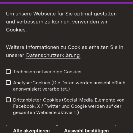
Social Media
Um unsere Webseite für Sie optimal gestalten
und verbessern zu können, verwenden wir
Facebook
Cookies.
Flickr
Weitere Informationen zu Cookies erhalten Sie in
X / Twitter
unserer
Datenschutzerklärung
.
Youtube
Technisch notwendige Cookies
Zum 
Analyse-Cookies (Die Daten werden ausschließlich
Impressum
Kontakt
anonymisiert verarbeitet.)
Benutzungshinweise
Netiquette
Drittanbieter-Cookies (Social-Media-Elemente von
Barrierefreiheit
Datenschutz
Facebook, X / Twitter und Google werden auf der
gesamten Webseite aktiviert.)
Cookies
Alle akzeptieren
Auswahl bestätigen