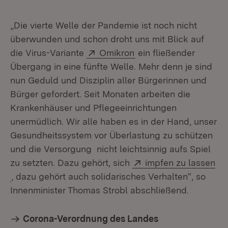
„Die vierte Welle der Pandemie ist noch nicht
überwunden und schon droht uns mit Blick auf
Extern:
(Öffnet in neuem Fens
die Virus-Variante
Omikron
ein fließender
Übergang in eine fünfte Welle. Mehr denn je sind
nun Geduld und Disziplin aller Bürgerinnen und
Bürger gefordert. Seit Monaten arbeiten die
Krankenhäuser und Pflegeeinrichtungen
unermüdlich. Wir alle haben es in der Hand, unser
Gesundheitssystem vor Überlastung zu schützen
und die Versorgung nicht leichtsinnig aufs Spiel
Extern:
zu setzten. Dazu gehört, sich
impfen zu lassen
(Öffnet in neuem Fenster)
, dazu gehört auch solidarisches Verhalten“, so
Innenminister Thomas Strobl abschließend.
Corona-Verordnung des Landes