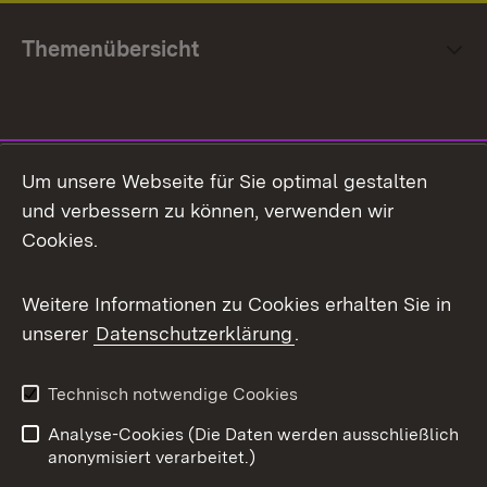
Themenübersicht
Social Media
Um unsere Webseite für Sie optimal gestalten
und verbessern zu können, verwenden wir
Facebook
Cookies.
Flickr
Weitere Informationen zu Cookies erhalten Sie in
X / Twitter
unserer
Datenschutzerklärung
.
Youtube
Technisch notwendige Cookies
Zum 
Analyse-Cookies (Die Daten werden ausschließlich
Impressum
Kontakt
anonymisiert verarbeitet.)
Benutzungshinweise
Netiquette