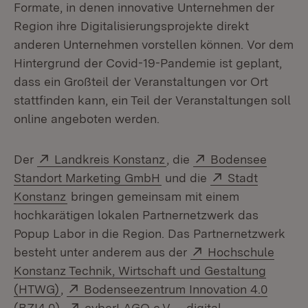
Formate, in denen innovative Unternehmen der
Region ihre Digitalisierungsprojekte direkt
anderen Unternehmen vorstellen können. Vor dem
Hintergrund der Covid-19-Pandemie ist geplant,
dass ein Großteil der Veranstaltungen vor Ort
stattfinden kann, ein Teil der Veranstaltungen soll
online angeboten werden.
Extern:
(Öffnet in neuem Fenster
Extern:
Der
Landkreis Konstanz
, die
Bodensee
(Öffnet in neuem Fenster)
Extern:
Standort Marketing GmbH
und die
Stadt
(Öffnet in neuem Fenster)
Konstanz
bringen gemeinsam mit einem
hochkarätigen lokalen Partnernetzwerk das
Popup Labor in die Region. Das Partnernetzwerk
Extern:
besteht unter anderem aus der
Hochschule
Konstanz Technik, Wirtschaft und Gestaltung
(Öffnet in neuem Fenster)
Extern:
(HTWG)
,
Bodenseezentrum Innovation 4.0
(Öffnet in neuem Fenster)
Extern:
(BZI4.0)
,
cyberLAGO e.V. – digital