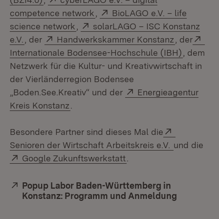
(Öffnet in neuem Fenster)
Extern:
competence network
,
BioLAGO e.V. – life
(Öffnet in neuem Fenster)
Extern:
science network
,
solarLAGO – ISC Konstanz
(Öffnet in neuem Fenster)
Extern:
(Öffnet in
Ext
e.V.
, der
Handwerkskammer Konstanz
, der
(Öffnet i
Internationale Bodensee-Hochschule (IBH)
, dem
Netzwerk für die Kultur- und Kreativwirtschaft in
der Vierländerregion Bodensee
Extern:
„Boden.See.Kreativ“ und der
Energieagentur
(Öffnet in neuem Fenster)
Kreis Konstanz
.
Extern:
Besondere Partner sind dieses Mal die
(Öffnet in 
Senioren der Wirtschaft Arbeitskreis e.V.
und die
Extern:
(Öffnet in neuem Fenst
Google Zukunftswerkstatt
.
Extern:
Popup Labor Baden-Württemberg in
Konstanz: Programm und Anmeldung
(Öffnet i