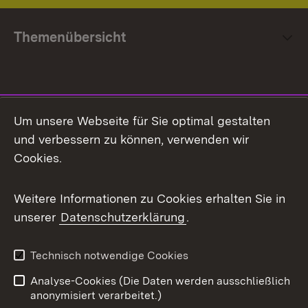
Themenübersicht
Social Media
Um unsere Webseite für Sie optimal gestalten
und verbessern zu können, verwenden wir
Facebook
Cookies.
Flickr
Weitere Informationen zu Cookies erhalten Sie in
X / Twitter
unserer
Datenschutzerklärung
.
Youtube
Technisch notwendige Cookies
Zum 
Analyse-Cookies (Die Daten werden ausschließlich
Impressum
Kontakt
anonymisiert verarbeitet.)
Benutzungshinweise
Netiquette