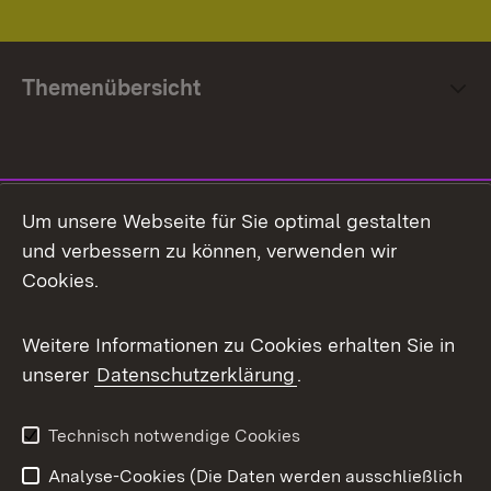
Themenübersicht
Social Media
Um unsere Webseite für Sie optimal gestalten
und verbessern zu können, verwenden wir
Facebook
Cookies.
Flickr
Weitere Informationen zu Cookies erhalten Sie in
X / Twitter
unserer
Datenschutzerklärung
.
Youtube
Technisch notwendige Cookies
Zum 
Analyse-Cookies (Die Daten werden ausschließlich
Impressum
Kontakt