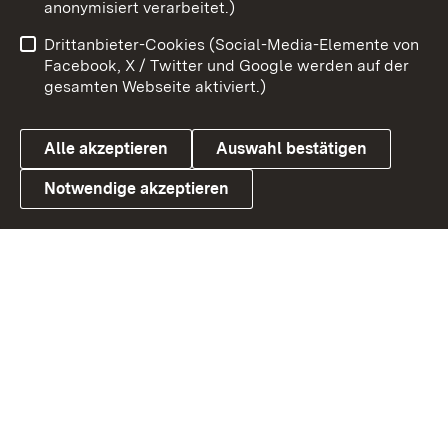
anonymisiert verarbeitet.)
Benutzungshinweise
Netiquette
Drittanbieter-Cookies (Social-Media-Elemente von
Barrierefreiheit
Datenschutz
Facebook, X / Twitter und Google werden auf der
gesamten Webseite aktiviert.)
Cookies
Alle akzeptieren
Auswahl bestätigen
Notwendige akzeptieren
Link zum Landesportal