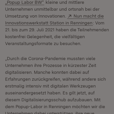
(Öffnet in neuem Fenster)
„Popup Labor BW“
kleine und mittlere
Unternehmen unmittelbar und ortsnah bei der
Extern:
Umsetzung von Innovationen.
Nun macht die
(Öffnet in
Innovationswerkstatt Station in Renningen
: Vom
21. bis zum 29. Juli 2021 haben die Teilnehmenden
kostenfrei Gelegenheit, die vielfältigen
Veranstaltungsformate zu besuchen.
„Durch die Corona-Pandemie mussten viele
Unternehmen ihre Prozesse in kürzester Zeit
digitalisieren. Manche konnten dabei auf
Erfahrungen zurückgreifen, während andere sich
erstmalig intensiv mit digitalen Werkzeugen
auseinandergesetzt haben. Es gilt jetzt, auf
diesem Digitalisierungsschub aufzubauen. Mit
dem Popup-Labor in Renningen möchten wir die
Unternehmen dabei unterstützen, ihre neue,