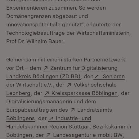
Experimentieren zusammen. So werden
Domänengrenzen abgebaut und
Innovationspotentiale genutzt“, erläuterte der
Technologiebeauftrage der Wirtschaftsministerin,
Prof Dr. Wilhelm Bauer.
Gemeinsam mit einem starken Partnernetzwerk
Extern:
vor Ort – dem
Zentrum für Digitalisierung
(Öffnet in neuem Fenst
Extern:
Landkreis Böblingen (ZD.BB)
, den
Senioren
(Öffnet in neuem Fenster)
Extern:
der Wirtschaft e.V.
, der
Volkshochschule
(Öffnet in neuem Fenster)
Extern:
(Öffnet 
Leonberg
, der
Kreissparkasse Böblingen
, der
Digitalisierungsmanagerin und dem
Extern:
Europabeauftragten des
Landratsamts
(Öffnet in neuem Fenster)
Extern:
Böblingens
, der
Industrie- und
Handelskammer Region Stuttgart Bezirkskammer
(Öffnet in neuem Fenster)
Extern:
(Öffne
Böblingen
, der
Landesagentur e-mobil BW
,