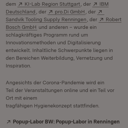
Extern:
(Öffnet in neuem Fe
Extern:
dem
KI-Lab Region Stuttgart
, der
IBM
(Öffnet in neuem Fenster)
Extern:
(Öffnet in neuem 
Extern:
Deutschland
, der
pro.Di GmbH
, der
(Öffnet in neuem 
Extern:
Sandvik Tooling Supply Renningen
, der
Robert
(Öffnet in neuem Fenster)
Bosch GmbH
und anderen – wurde ein
schlagkräftiges Programm rund um
Innovationsmethoden und Digitalisierung
entwickelt. Inhaltliche Schwerpunkte liegen in
den Bereichen Weiterbildung, Vernetzung und
Inspiration.
Angesichts der Corona-Pandemie wird ein
Teil der Veranstaltungen online und ein Teil vor
Ort mit einem
tragfähigen Hygienekonzept stattfinden.
Extern:
Popup-Labor BW: Popup-Labor in Renningen
(Öf