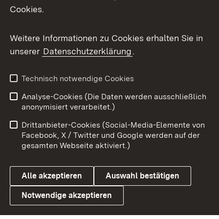
Cookies.
Flickr
Weitere Informationen zu Cookies erhalten Sie in
X / Twitter
unserer
Datenschutzerklärung
.
Youtube
Technisch notwendige Cookies
Zum 
Analyse-Cookies (Die Daten werden ausschließlich
Impressum
Kontakt
anonymisiert verarbeitet.)
Benutzungshinweise
Netiquette
Drittanbieter-Cookies (Social-Media-Elemente von
Barrierefreiheit
Datenschutz
Facebook, X / Twitter und Google werden auf der
gesamten Webseite aktiviert.)
Cookies
Alle akzeptieren
Auswahl bestätigen
Notwendige akzeptieren
Link zum Landesportal