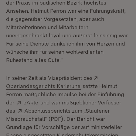
der Praxis im badischen Bezirk höchstes
Ansehen. Helmut Perron war eine Führungskraft,
die gegenüber Vorgesetzten, aber auch
Mitarbeiterinnen und Mitarbeitern
uneingeschränkt loyal und äußerst feinsinnig war.
Für seine Dienste danke ich ihm von Herzen und
wünsche ihm für seinen wohlverdienten
Ruhestand alles Gute.“
Extern:
In seiner Zeit als Vizepräsident des
(Öffnet in neuem Fens
Oberlandesgerichts Karlsruhe
setzte Helmut
Perron maßgebliche Impulse bei der Einführung
Extern:
(Öffnet in neuem Fenster)
der
eAkte
und war maßgeblicher Verfasser
Extern:
des
Abschlussberichts zum „Staufener
(Öffnet in neuem Fenster)
Missbrauchsfall“ (PDF)
. Der Bericht war
Grundlage für Vorschläge der auf ministerieller
Ebene eingesetzten Kinderschutzkommission.