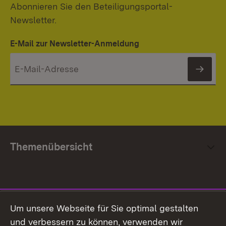
Abonnieren Sie den Beteiligungsportal-
Newsletter.
E-Mail zur Newsletter-Anmeldung
News
Themenübersicht
Social Media
Um unsere Webseite für Sie optimal gestalten
und verbessern zu können, verwenden wir
Facebook