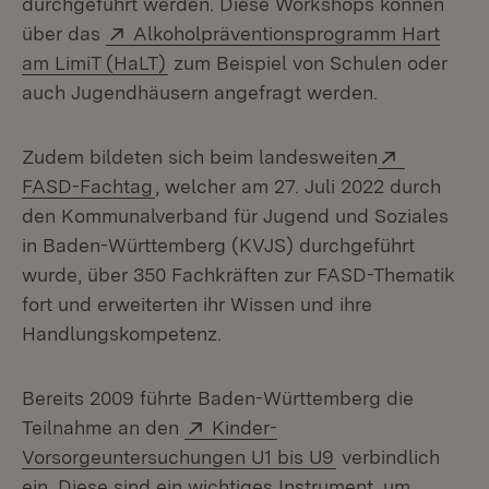
durchgeführt werden. Diese Workshops können
Extern:
über das
Alkoholpräventionsprogramm Hart
(Öffnet in neuem Fenster)
am LimiT (HaLT)
zum Beispiel von Schulen oder
auch Jugendhäusern angefragt werden.
Extern:
Zudem bildeten sich beim landesweiten
(Öffnet in neuem Fenster)
FASD-Fachtag
, welcher am 27. Juli 2022 durch
den Kommunalverband für Jugend und Soziales
in Baden-Württemberg (KVJS) durchgeführt
wurde, über 350 Fachkräften zur FASD-Thematik
fort und erweiterten ihr Wissen und ihre
Handlungskompetenz.
Bereits 2009 führte Baden-Württemberg die
Extern:
Teilnahme an den
Kinder-
(Öffnet in neuem
Vorsorgeuntersuchungen U1 bis U9
verbindlich
ein. Diese sind ein wichtiges Instrument, um