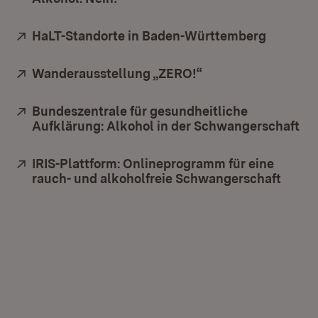
Extern:
HaLT-Standorte in Baden-Württemberg
(Öffnet 
Extern:
Wanderausstellung „ZERO!“
(Öffnet in neuem F
Extern:
Bundeszentrale für gesundheitliche
Aufklärung: Alkohol in der Schwangerschaft
(Ö
Extern:
IRIS-Plattform: Onlineprogramm für eine
rauch- und alkoholfreie Schwangerschaft
(Öffn