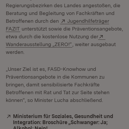
Regierungsbezirken des Landes angestoßen, die
Beratung und Begleitung von Fachkräften und
Extern:
Betroffenen durch den
Jugendhilfeträger
(Öffnet in neuem Fenster)
FAZIT
unterstützt sowie die Präventionsangebote,
Extern:
etwa durch die kostenlose Nutzung der
(Öffnet in neuem Fenste
Wanderausstellung „ZERO!“
, weiter ausgebaut
werden.
„Unser Ziel ist es, FASD-Knowhow und
Präventionsangebote in die Kommunen zu
bringen, damit sensibilisierte Fachkräfte
Betroffenen mit Rat und Tat zur Seite stehen
können“, so Minister Lucha abschließend.
Extern:
Ministerium für Soziales, Gesundheit und
Integration: Broschüre „Schwanger: Ja;
Alkohol: Nein!
(Öffnet in neuem Fenster)