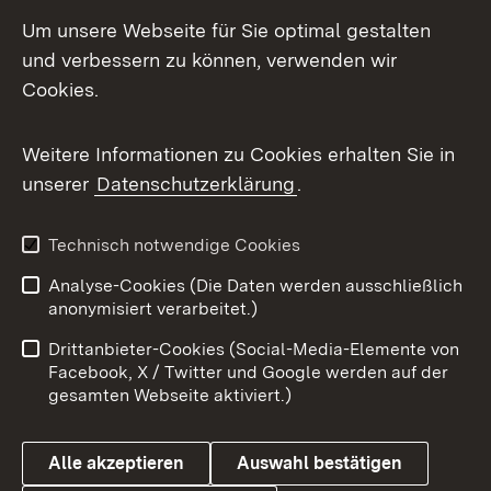
Social Media
Um unsere Webseite für Sie optimal gestalten
und verbessern zu können, verwenden wir
Facebook
Cookies.
Flickr
Weitere Informationen zu Cookies erhalten Sie in
X / Twitter
unserer
Datenschutzerklärung
.
Youtube
Technisch notwendige Cookies
Zum 
Analyse-Cookies (Die Daten werden ausschließlich
Impressum
Kontakt
anonymisiert verarbeitet.)
Benutzungshinweise
Netiquette
Drittanbieter-Cookies (Social-Media-Elemente von
Barrierefreiheit
Datenschutz
Facebook, X / Twitter und Google werden auf der
gesamten Webseite aktiviert.)
Cookies
Alle akzeptieren
Auswahl bestätigen