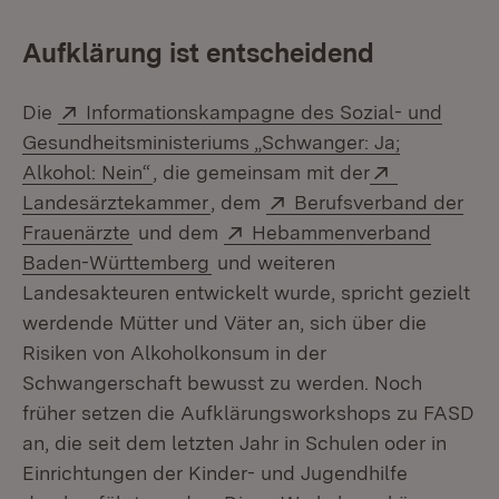
Aufklärung ist entscheidend
Extern:
Die
Informationskampagne des Sozial- und
Gesundheitsministeriums „Schwanger: Ja;
(Öffnet in neuem Fenster)
Extern:
Alkohol: Nein“
, die gemeinsam mit der
(Öffnet in neuem Fenster)
Extern:
Landesärztekammer
, dem
Berufsverband der
(Öffnet in neuem Fenster)
Extern:
Frauenärzte
und dem
Hebammenverband
(Öffnet in neuem Fenster)
Baden-Württemberg
und weiteren
Landesakteuren entwickelt wurde, spricht gezielt
werdende Mütter und Väter an, sich über die
Risiken von Alkoholkonsum in der
Schwangerschaft bewusst zu werden. Noch
früher setzen die Aufklärungsworkshops zu FASD
an, die seit dem letzten Jahr in Schulen oder in
Einrichtungen der Kinder- und Jugendhilfe