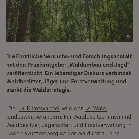
Die Forstliche Versuchs- und Forschungsanstalt
hat den Praxisratgeber „Waldumbau und Jagd“
veröffentlicht. Ein lebendiger Diskurs verbindet
Waldbesitzer, Jäger und Forstverwaltung und
stärkt die Waldstrategie.
Extern:
(Öffnet in neuem Fenster)
Extern:
(Öffnet in n
„Der
Klimawandel
wird den
Wald
landesweit verändern. Für Waldbesitzerinnen und
Waldbesitzer, Jägerschaft und Forstverwaltung in
Baden-Württemberg ist der Waldumbau eine