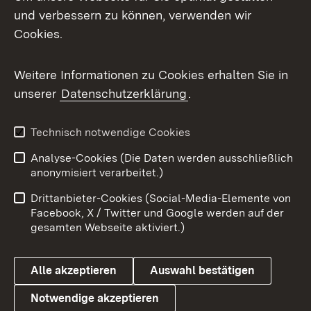
und verbessern zu können, verwenden wir
Facebook
Cookies.
Flickr
Weitere Informationen zu Cookies erhalten Sie in
X / Twitter
unserer
Datenschutzerklärung
.
Youtube
Technisch notwendige Cookies
Zum 
Analyse-Cookies (Die Daten werden ausschließlich
Impressum
Kontakt
anonymisiert verarbeitet.)
Benutzungshinweise
Netiquette
Drittanbieter-Cookies (Social-Media-Elemente von
Barrierefreiheit
Datenschutz
Facebook, X / Twitter und Google werden auf der
gesamten Webseite aktiviert.)
Cookies
Alle akzeptieren
Auswahl bestätigen
Notwendige akzeptieren
Link zum Landesportal