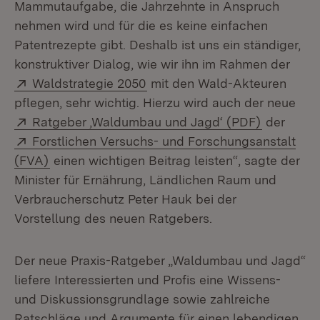
Mammutaufgabe, die Jahrzehnte in Anspruch
nehmen wird und für die es keine einfachen
Patentrezepte gibt. Deshalb ist uns ein ständiger,
konstruktiver Dialog, wie wir ihn im Rahmen der
Extern:
(Öffnet in neuem Fenster)
Waldstrategie 2050
mit den Wald-Akteuren
pflegen, sehr wichtig. Hierzu wird auch der neue
Extern:
(Öffnet i
Ratgeber ‚Waldumbau und Jagd‘ (PDF)
der
Extern:
Forstlichen Versuchs- und Forschungsanstalt
(Öffnet in neuem Fenster)
(FVA)
einen wichtigen Beitrag leisten“, sagte der
Minister für Ernährung, Ländlichen Raum und
Verbraucherschutz Peter Hauk bei der
Vorstellung des neuen Ratgebers.
Der neue Praxis-Ratgeber „Waldumbau und Jagd“
liefere Interessierten und Profis eine Wissens-
und Diskussionsgrundlage sowie zahlreiche
Ratschläge und Argumente für einen lebendigen