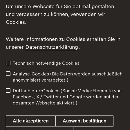
Um unsere Webseite für Sie optimal gestalten
und verbessern zu können, verwenden wir
Facebook
Cookies.
Flickr
Weitere Informationen zu Cookies erhalten Sie in
X / Twitter
unserer
Datenschutzerklärung
.
Youtube
Technisch notwendige Cookies
Zum 
Analyse-Cookies (Die Daten werden ausschließlich
Impressum
Kontakt
anonymisiert verarbeitet.)
Benutzungshinweise
Netiquette
Drittanbieter-Cookies (Social-Media-Elemente von
Barrierefreiheit
Datenschutz
Facebook, X / Twitter und Google werden auf der
gesamten Webseite aktiviert.)
Cookies
Alle akzeptieren
Auswahl bestätigen