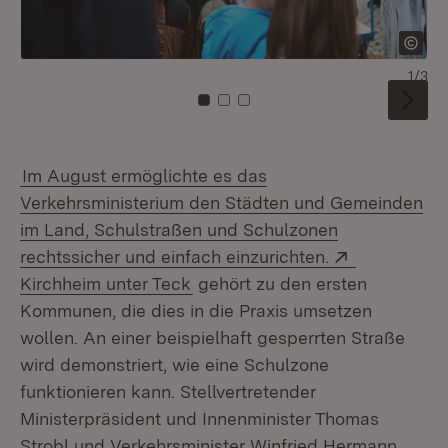
1/3
Zu Kachel: 0
Zu Kachel: 1
Zu Kachel: 2
Im August ermöglichte es das
Verkehrsministerium den Städten und Gemeinden
im Land, Schulstraßen und Schulzonen
Extern:
rechtssicher und einfach einzurichten.
(Öffnet in neuem Fenster)
Kirchheim unter Teck
gehört zu den ersten
Kommunen, die dies in die Praxis umsetzen
wollen. An einer beispielhaft gesperrten Straße
wird demonstriert, wie eine Schulzone
funktionieren kann. Stellvertretender
Ministerpräsident und Innenminister Thomas
Strobl und Verkehrsminister Winfried Hermann