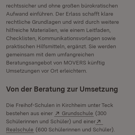
rechtssicher und ohne großen bürokratischen
Aufwand einführen. Der Erlass schafft klare
rechtliche Grundlagen und wird durch weitere
hilfreiche Materialien, wie einem Leitfaden,
Checklisten, Kommunikationsvorlagen sowie
praktischen Hilfsmitteln, ergänzt. Sie werden
gemeinsam mit dem umfangreichen
Beratungsangebot von MOVERS künftig
Umsetzungen vor Ort erleichtern.
Von der Beratung zur Umsetzung
Die Freihof-Schulen in Kirchheim unter Teck
Extern:
(Öffnet in neuem
bestehen aus einer
Grundschule
(300
Extern:
Schülerinnen und Schüler) und einer
(Öffnet in neuem Fenster)
Realschule
(600 Schülerinnen und Schüler).