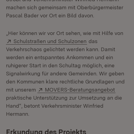
machen sich gemeinsam mit Oberbürgermeister
Pascal Bader vor Ort ein Bild davon.
„Hier können wir vor Ort sehen, wie mit Hilfe von
Extern:
(Öffnet in neuem F
Schulstraßen und Schulzonen
das
Verkehrschaos gelichtet werden kann. Damit
werden ein entspanntes Ankommen und ein
ruhigerer Start in den Schultag möglich, eine
Signalwirkung für andere Gemeinden. Wir geben
den Kommunen klare rechtliche Grundlagen und
Extern:
(Öffnet
mit unserem
MOVERS-Beratungsangebot
praktische Unterstützung zur Umsetzung an die
Hand“, betont Verkehrsminister Winfried
Hermann.
Erkundung des Projekts