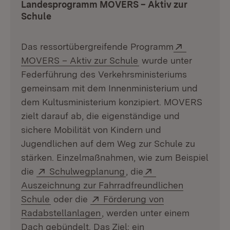
Landesprogramm MOVERS – Aktiv zur
Schule
Extern:
Das ressortübergreifende Programm
(Öffnet in neuem Fens
MOVERS – Aktiv zur Schule
wurde unter
Federführung des Verkehrsministeriums
gemeinsam mit dem Innenministerium und
dem Kultusministerium konzipiert. MOVERS
zielt darauf ab, die eigenständige und
sichere Mobilität von Kindern und
Jugendlichen auf dem Weg zur Schule zu
stärken. Einzelmaßnahmen, wie zum Beispiel
Extern:
(Öffnet in neuem Fenster
Extern:
die
Schulwegplanung
, die
Auszeichnung zur Fahrradfreundlichen
(Öffnet in neuem Fenster)
Extern:
Schule
oder die
Förderung von
(Öffnet in neuem Fenster)
Radabstellanlagen
, werden unter einem
Dach gebündelt. Das Ziel: ein