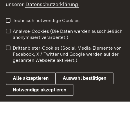
unserer
Datenschutzerklärung
.
Youtube
Technisch notwendige Cookies
Zum 
Analyse-Cookies (Die Daten werden ausschließlich
Impressum
Kontakt
anonymisiert verarbeitet.)
Benutzungshinweise
Netiquette
Drittanbieter-Cookies (Social-Media-Elemente von
Barrierefreiheit
Datenschutz
Facebook, X / Twitter und Google werden auf der
gesamten Webseite aktiviert.)
Cookies
Alle akzeptieren
Auswahl bestätigen
Notwendige akzeptieren
Link zum Landesportal