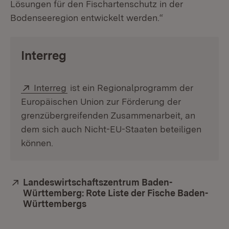
Lösungen für den Fischartenschutz in der
Bodenseeregion entwickelt werden.“
Interreg
Extern:
(Öffnet in neuem Fenster)
Interreg
ist ein Regionalprogramm der
Europäischen Union zur Förderung der
grenzübergreifenden Zusammenarbeit, an
dem sich auch Nicht-EU-Staaten beteiligen
können.
Extern:
Landeswirtschaftszentrum Baden-
Württemberg: Rote Liste der Fische Baden-
Württembergs
(Öffnet in neuem Fenster)