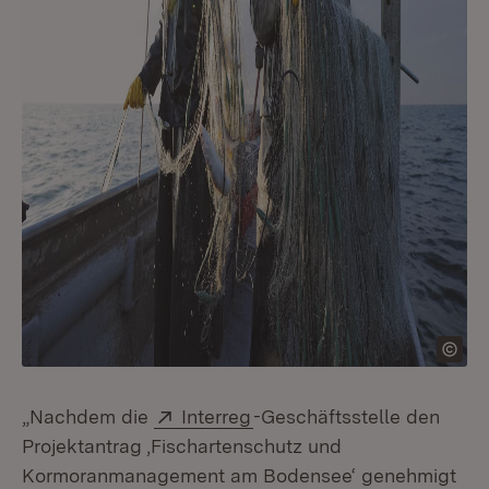
Extern:
(Öffnet in neuem Fenster)
„Nachdem die
Interreg
-Geschäftsstelle den
Projektantrag ‚Fischartenschutz und
Kormoranmanagement am Bodensee‘ genehmigt