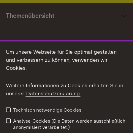
Themenübersicht
Social Media
Um unsere Webseite für Sie optimal gestalten
und verbessern zu können, verwenden wir
Facebook
Cookies.
Flickr
Weitere Informationen zu Cookies erhalten Sie in
X / Twitter
unserer
Datenschutzerklärung
.
Youtube
Technisch notwendige Cookies
Zum 
Analyse-Cookies (Die Daten werden ausschließlich
Impressum
Kontakt
anonymisiert verarbeitet.)
Benutzungshinweise
Netiquette