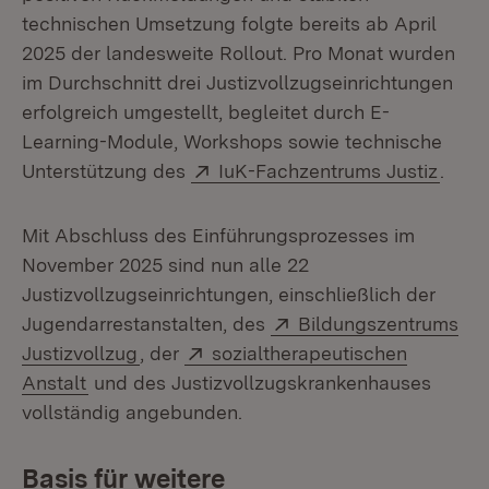
technischen Umsetzung folgte bereits ab April
2025 der landesweite Rollout. Pro Monat wurden
im Durchschnitt drei Justizvollzugseinrichtungen
erfolgreich umgestellt, begleitet durch E-
Learning-Module, Workshops sowie technische
Extern:
(Öffn
Unterstützung des
IuK-Fachzentrums Justiz
.
Mit Abschluss des Einführungsprozesses im
November 2025 sind nun alle 22
Justizvollzugseinrichtungen, einschließlich der
Extern:
Jugendarrestanstalten, des
Bildungszentrums
(Öffnet in neuem Fenster)
Extern:
Justizvollzug
, der
sozialtherapeutischen
(Öffnet in neuem Fenster)
Anstalt
und des Justizvollzugskrankenhauses
vollständig angebunden.
Basis für weitere