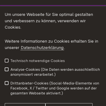
Social Media
Um unsere Webseite für Sie optimal gestalten
und verbessern zu können, verwenden wir
Facebook
Cookies.
Flickr
Weitere Informationen zu Cookies erhalten Sie in
X / Twitter
unserer
Datenschutzerklärung
.
Youtube
Technisch notwendige Cookies
Zum 
Analyse-Cookies (Die Daten werden ausschließlich
Impressum
Kontakt
anonymisiert verarbeitet.)
Benutzungshinweise
Netiquette
Drittanbieter-Cookies (Social-Media-Elemente von
Barrierefreiheit
Datenschutz
Facebook, X / Twitter und Google werden auf der
gesamten Webseite aktiviert.)
Cookies