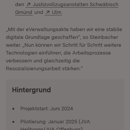
Extern:
den
Justizvollzugsanstalten Schwäbisch
(Öffnet in neuem Fenster)
Extern:
(Öffnet in neuem Fenster)
Gmünd
und
Ulm
.
„Mit der eVerwaltungsakte haben wir eine stabile
digitale Grundlage geschaffen“, so Steinbacher
weiter. „Nun können wir Schritt für Schritt weitere
Technologien einführen, die Arbeitsprozesse
verbessern und gleichzeitig die
Resozialisierungsarbeit stärken.“
Hintergrund
Projektstart: Juni 2024
Pilotierung: Januar 2025 (JVA
Heilbronn/JVA Offenburg)