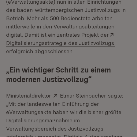
(eVerwaltungsakte) nun in allen Einrichtungen
des baden-württembergischen Justizvollzugs in
Betrieb. Mehr als 500 Bedienstete arbeiten
mittlerweile in den Verwaltungsabteilungen
Extern:
digital. Damit ist ein zentrales Projekt der
(Öffnet 
Digitalisierungsstrategie des Justizvollzugs
erfolgreich abgeschlossen.
„Ein wichtiger Schritt zu einem
modernen Justizvollzug“
Extern:
(Öffnet in n
Ministerialdirektor
Elmar Steinbacher
sagte:
„Mit der landesweiten Einführung der
eVerwaltungsakte haben wir die bisher größte
Digitalisierungsmaßnahme im
Verwaltungsbereich des Justizvollzugs
erfolgreich umgesetzt. Digitale Akten ersetzen