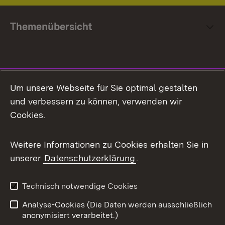
Themenübersicht
Social Media
Um unsere Webseite für Sie optimal gestalten
und verbessern zu können, verwenden wir
Facebook
Cookies.
Flickr
Weitere Informationen zu Cookies erhalten Sie in
X / Twitter
unserer
Datenschutzerklärung
.
Youtube
Technisch notwendige Cookies
Zum 
Analyse-Cookies (Die Daten werden ausschließlich
Impressum
Kontakt
anonymisiert verarbeitet.)
Benutzungshinweise
Netiquette