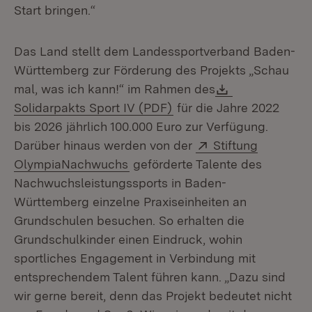
Start bringen.“
Das Land stellt dem Landessportverband Baden-
Württemberg zur Förderung des Projekts „Schau
Download:
mal, was ich kann!“ im Rahmen des
(Öffnet in neuem Fenste
Solidarpakts Sport IV (PDF)
für die Jahre 2022
bis 2026 jährlich 100.000 Euro zur Verfügung.
Extern:
Darüber hinaus werden von der
Stiftung
(Öffnet in neuem Fenster)
OlympiaNachwuchs
geförderte Talente des
Nachwuchsleistungssports in Baden-
Württemberg einzelne Praxiseinheiten an
Grundschulen besuchen. So erhalten die
Grundschulkinder einen Eindruck, wohin
sportliches Engagement in Verbindung mit
entsprechendem Talent führen kann. „Dazu sind
wir gerne bereit, denn das Projekt bedeutet nicht