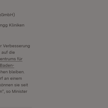
 gGmbH)
r)
engg Kliniken
ur Verbesserung
 auf die
entrums für
 Baden-
ehen bleiben.
rf an einem
önnen sie seit
“, so Minister