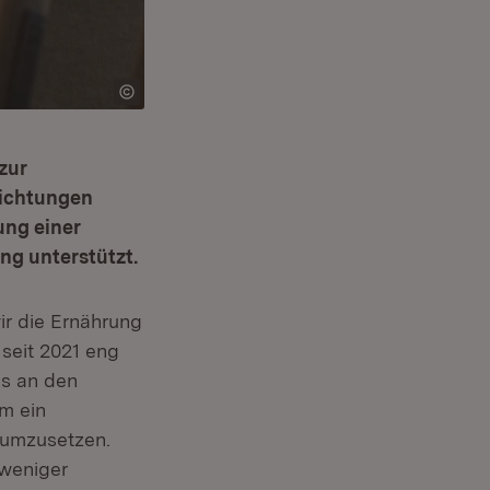
zur
richtungen
ung einer
ng unterstützt.
n neuem Fenster)
ir die Ernährung
 seit 2021 eng
ns an den
em Fenster)
m ein
umzusetzen.
weniger