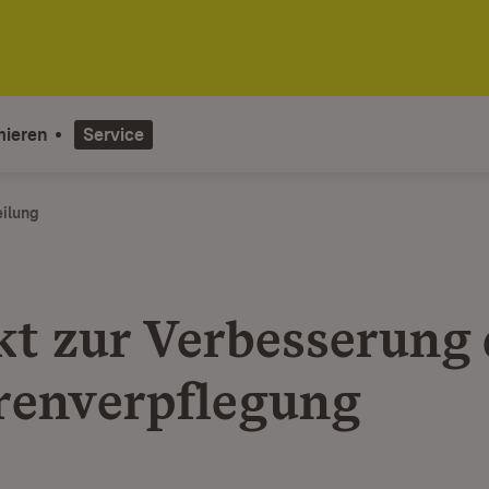
mieren
Service
eilung
kt zur Verbesserung 
renverpflegung