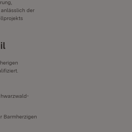
rung,
anlässlich der
llprojekts
il
sherigen
fiziert.
Schwarzwald-
er Barmherzigen