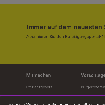
Immer auf dem neuesten
Abonnieren Sie den Beteiligungsportal-N
Mitmachen
Vorschlag
Effizienzgesetz
Bürgerrefere
Dienst- und
Abgeordnete
Versorgungsbezüge
Um unsere Webseite für Sie optimal gestalten und v