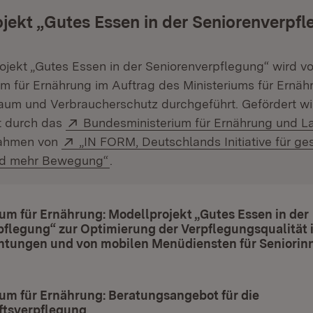
jekt „Gutes Essen in der Seniorenverpf
ojekt „Gutes Essen in der Seniorenverpflegung“ wird v
 für Ernährung im Auftrag des Ministeriums für Ernäh
aum und Verbraucherschutz durchgeführt. Gefördert wi
Extern:
t durch das
Bundesministerium für Ernährung und L
et in neuem Fenster)
Extern:
ahmen von
„IN FORM, Deutschlands Initiative für g
(Öffnet in neuem Fenster)
nd mehr Bewegung“
.
m für Ernährung: Modellprojekt „Gutes Essen in der
flegung“ zur Optimierung der Verpflegungsqualität i
chtungen und von mobilen Menüdiensten für Seniorin
fnet in neuem Fenster)
um für Ernährung: Beratungsangebot für die
tsverpflegung
(Öffnet in neuem Fenster)