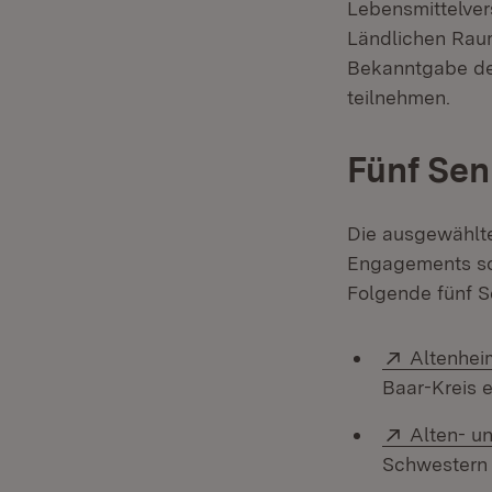
Lebensmittelver
Ländlichen Raum
Bekanntgabe der
teilnehmen.
Fünf Sen
Die ausgewählte
Engagements sowi
Folgende fünf S
Extern:
Altenhei
Baar-Kreis e
Extern:
Alten- u
Schwestern 