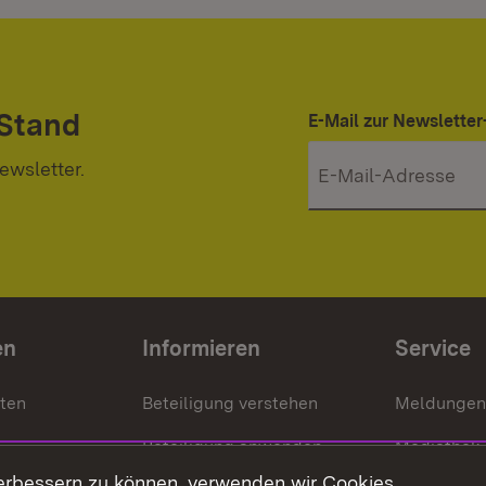
 Stand
E-Mail zur Newslett
ewsletter.
en
Informieren
Service
nten
Beteiligung verstehen
Meldungen
Beteiligung anwenden
Mediathek
erbessern zu können, verwenden wir Cookies.