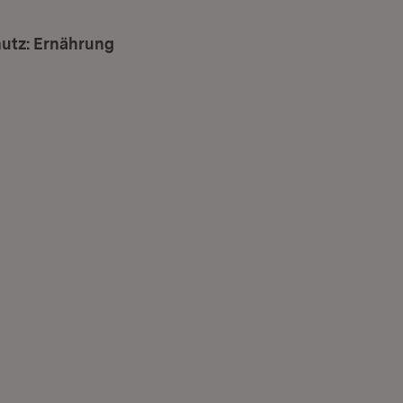
utz: Ernährung
(Öffnet in neuem Fenster)