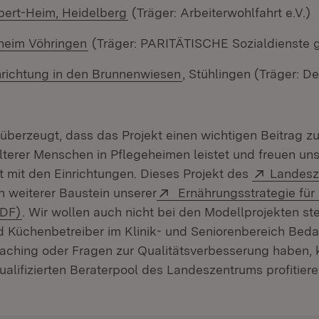
(Öffnet in neuem Fenster)
bert-Heim, Heidelberg
(Träger: Arbeiterwohlfahrt e.V.)
(Öffnet in neuem Fenster)
heim Vöhringen
(Träger: PARITÄTISCHE Sozialdienste
(Öffnet in neuem Fenste
nrichtung in den Brunnenwiesen
, Stühlingen (Träger: D
 überzeugt, dass das Projekt einen wichtigen Beitrag z
lterer Menschen in Pflegeheimen leistet und freuen uns
Extern:
mit den Einrichtungen. Dieses Projekt des
Landesz
et in neuem Fenster)
Extern:
in weiterer Baustein unserer
Ernährungsstrategie für
(Öffnet in neuem Fenster)
PDF)
. Wir wollen auch nicht bei den Modellprojekten st
 Küchenbetreiber im Klinik- und Seniorenbereich Beda
oaching oder Fragen zur Qualitätsverbesserung haben, k
lifizierten Beraterpool des Landeszentrums profitieren