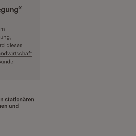
legung“
om
rung,
rd dieses
andwirtschaft
esunde
n stationären
nen und