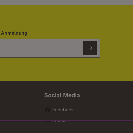
er-Anmeldung
Newsletter 
Social Media
Facebook
Flickr