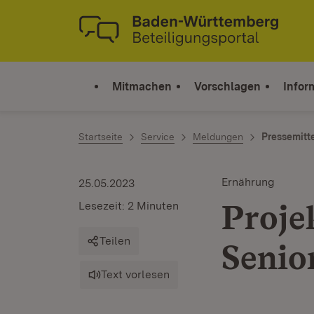
Zum Inhalt springen
Link zur Startseite
Mitmachen
Vorschlagen
Infor
Startseite
Service
Meldungen
Pressemitt
Ernährung
25.05.2023
Proje
Lesezeit: 2 Minuten
Teilen
Senio
Text vorlesen