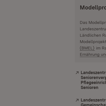
Modellpro
Das Modellpr
Landeszentrum
Ländlichen R
Modellprojek
(Öffn
(BMEL)
im R
Ernährung u
Extern:
Landeszentru
Seniorenverp
Pflegeeinri
Senioren
(Öf
Extern:
Landeszentr
Gemeinschaf