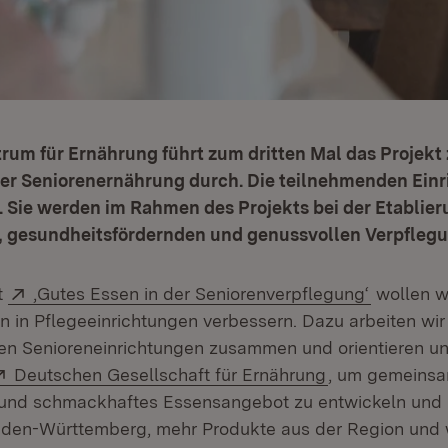
um für Ernährung führt zum dritten Mal das Projekt 
er Seniorenernährung durch. Die teilnehmenden Ein
. Sie werden im Rahmen des Projekts bei der Etablier
, gesundheitsfördernden und genussvollen Verpflegu
Extern:
(Öffnet i
t
‚Gutes Essen in der Seniorenverpflegung‘
wollen w
n in Pflegeeinrichtungen verbessern. Dazu arbeiten wir
en Senioreneinrichtungen zusammen und orientieren u
Extern:
(Öffnet in neu
Deutschen Gesellschaft für Ernährung
, um gemeinsa
nd schmackhaftes Essensangebot zu entwickeln und 
aden-Württemberg, mehr Produkte aus der Region und 