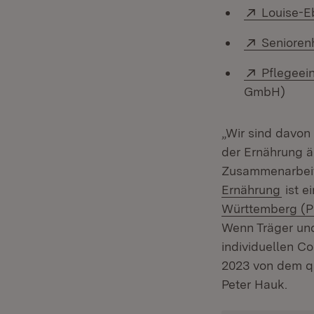
Extern:
Louise-E
Extern:
Senioren
Extern:
Pflegeei
GmbH)
„Wir sind davon
der Ernährung ä
Zusammenarbeit 
(Öffn
Ernährung
ist e
Württemberg (
Wenn Träger und
individuellen C
2023 von dem qua
Peter Hauk.