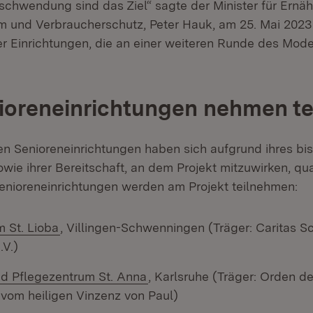
schwendung sind das Ziel“ sagte der Minister für Ernäh
 und Verbraucherschutz, Peter Hauk, am 25. Mai 2023 
 Einrichtungen, die an einer weiteren Runde des Mode
ioreneinrichtungen nehmen te
n Senioreneinrichtungen haben sich aufgrund ihres bi
e ihrer Bereitschaft, an dem Projekt mitzuwirken, quali
enioreneinrichtungen werden am Projekt teilnehmen:
(Öffnet in neuem Fenster)
m St. Lioba
, Villingen-Schwenningen (Träger: Caritas 
.V.)
(Öffnet in neuem Fenster)
nd Pflegezentrum St. Anna
, Karlsruhe (Träger: Orden d
vom heiligen Vinzenz von Paul)