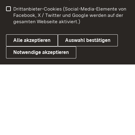
Benutzungshinweise
Netiquette
Drittanbieter-Cookies (Social-Media-Elemente von
Barrierefreiheit
Datenschutz
Facebook, X / Twitter und Google werden auf der
gesamten Webseite aktiviert.)
Cookies
Alle akzeptieren
Auswahl bestätigen
Notwendige akzeptieren
Link zum Landesportal