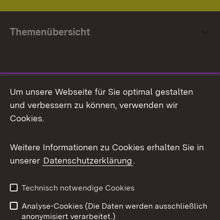
Themenübersicht
Social Media
Um unsere Webseite für Sie optimal gestalten
und verbessern zu können, verwenden wir
Facebook
Cookies.
Flickr
Weitere Informationen zu Cookies erhalten Sie in
X / Twitter
unserer
Datenschutzerklärung
.
Youtube
Technisch notwendige Cookies
Zum 
Analyse-Cookies (Die Daten werden ausschließlich
Impressum
Kontakt
anonymisiert verarbeitet.)