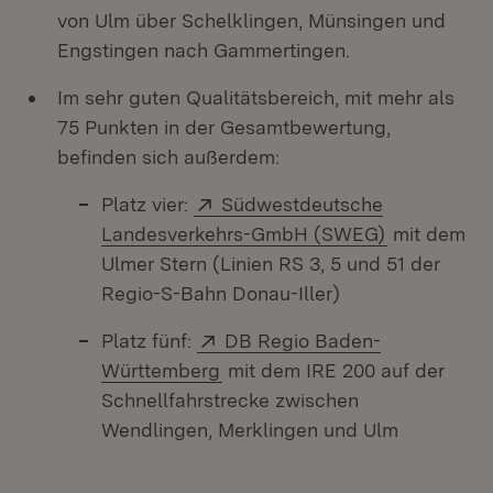
von Ulm über Schelklingen, Münsingen und
Engstingen nach Gammertingen.
Im sehr guten Qualitätsbereich, mit mehr als
75 Punkten in der Gesamtbewertung,
befinden sich außerdem:
Extern:
Platz vier:
Südwestdeutsche
(Öffnet in 
Landesverkehrs-GmbH (SWEG)
mit dem
Ulmer Stern (Linien RS 3, 5 und 51 der
Regio-S-Bahn Donau-Iller)
Extern:
Platz fünf:
DB Regio Baden-
(Öffnet in neuem Fenster)
Württemberg
mit dem IRE 200 auf der
Schnellfahrstrecke zwischen
Wendlingen, Merklingen und Ulm