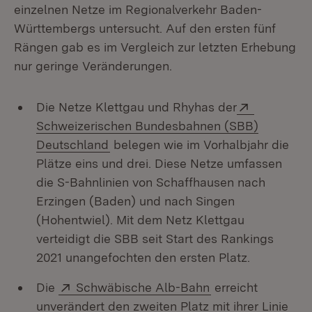
einzelnen Netze im Regionalverkehr Baden-
Württembergs untersucht. Auf den ersten fünf
Rängen gab es im Vergleich zur letzten Erhebung
nur geringe Veränderungen.
Extern:
Die Netze Klettgau und Rhyhas der
Schweizerischen Bundesbahnen (SBB)
(Öffnet in neuem Fenster)
Deutschland
belegen wie im Vorhalbjahr die
Plätze eins und drei. Diese Netze umfassen
die S-Bahnlinien von Schaffhausen nach
Erzingen (Baden) und nach Singen
(Hohentwiel). Mit dem Netz Klettgau
verteidigt die SBB seit Start des Rankings
2021 unangefochten den ersten Platz.
Extern:
(Öffnet in neuem 
Die
Schwäbische Alb-Bahn
erreicht
unverändert den zweiten Platz mit ihrer Linie