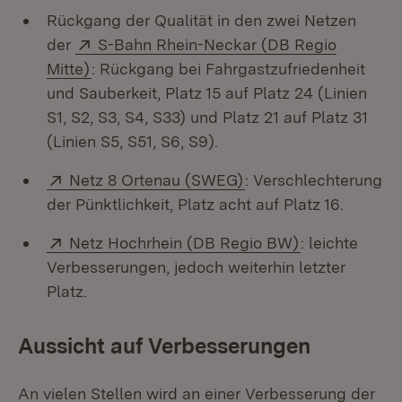
Rückgang der Qualität in den zwei Netzen
Extern:
der
S-Bahn Rhein-Neckar (DB Regio
(Öffnet in neuem Fenster)
Mitte)
: Rückgang bei Fahrgastzufriedenheit
und Sauberkeit, Platz 15 auf Platz 24 (Linien
S1, S2, S3, S4, S33) und Platz 21 auf Platz 31
(Linien S5, S51, S6, S9).
Extern:
(Öffnet in neuem Fens
Netz 8 Ortenau (SWEG)
: Verschlechterung
der Pünktlichkeit, Platz acht auf Platz 16.
Extern:
(Öffnet in ne
Netz Hochrhein (DB Regio BW)
: leichte
Verbesserungen, jedoch weiterhin letzter
Platz.
Aussicht auf Verbesserungen
An vielen Stellen wird an einer Verbesserung der