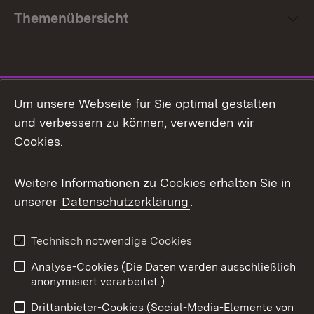
Themenübersicht
Social Media
Um unsere Webseite für Sie optimal gestalten
und verbessern zu können, verwenden wir
Facebook
Cookies.
Flickr
Weitere Informationen zu Cookies erhalten Sie in
X / Twitter
unserer
Datenschutzerklärung
.
Youtube
Technisch notwendige Cookies
Zum 
Analyse-Cookies (Die Daten werden ausschließlich
Impressum
Kontakt
anonymisiert verarbeitet.)
Benutzungshinweise
Netiquette
Drittanbieter-Cookies (Social-Media-Elemente von