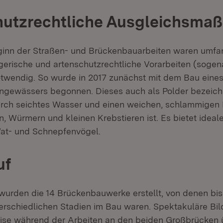
hutzrechtliche Ausgleichsm
inn der Straßen- und Brückenbauarbeiten waren umfa
gerische und artenschutzrechtliche Vorarbeiten (soge
endig. So wurde in 2017 zunächst mit dem Bau eines
engewässers begonnen. Dieses auch als Polder bezeic
urch seichtes Wasser und einen weichen, schlammigen 
n, Würmern und kleinen Krebstieren ist. Es bietet idea
Wat- und Schnepfenvögel.
uf
urden die 14 Brückenbauwerke erstellt, von denen bis
terschiedlichen Stadien im Bau waren. Spektakuläre Bil
eise während der Arbeiten an den beiden Großbrücken 