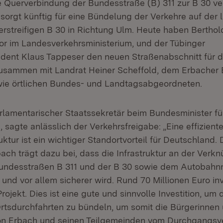
 Querverbindung der Bundesstraße (B) 311 zur B 30 ver
sorgt künftig für eine Bündelung der Verkehre auf der 
erstreifigen B 30 in Richtung Ulm. Heute haben Berthold
tor im Landesverkehrsministerium, und der Tübinger
dent Klaus Tappeser den neuen Straßenabschnitt für 
usammen mit Landrat Heiner Scheffold, dem Erbacher 
ie örtlichen Bundes- und Landtagsabgeordneten.
arlamentarischer Staatssekretär beim Bundesminister fü
 sagte anlässlich der Verkehrsfreigabe: „Eine effizien
uktur ist ein wichtiger Standortvorteil für Deutschland
ch trägt dazu bei, dass die Infrastruktur an der Verk
undesstraßen B 311 und der B 30 sowie dem Autobahn
 und vor allem sicherer wird. Rund 70 Millionen Euro inv
rojekt. Dies ist eine gute und sinnvolle Investition, um 
rtsdurchfahrten zu bündeln, um somit die Bürgerinnen
on Erbach und seinen Teilgemeinden vom Durchgangsv