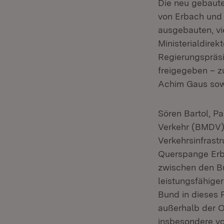
Die neu gebaute
von Erbach und 
ausgebauten, vi
Ministerialdirek
Regierungspräsi
freigegeben – z
Achim Gaus sow
Sören Bartol, P
Verkehr (BMDV),
Verkehrsinfrastr
Querspange Erba
zwischen den B
leistungsfähiger
Bund in dieses P
außerhalb der O
insbesondere v