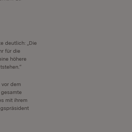
e deutlich: „Die
 für die
eine höhere
tstehen.“
h vor dem
e gesamte
es mit ihrem
ngspräsident