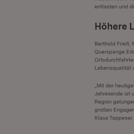
entlasten und d
Höhere L
Berthold Frieß, 
Querspange Erba
Ortsdurchfahrte
Lebensqualität 
„Mit der heutig
Jahresende ist 
Region gelungen.
großen Engagem
Klaus Tappeser.