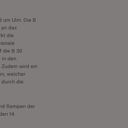
d um Ulm. Die B
 an das
kt die
gionale
f die B 30
 in den
. Zudem wird ein
en, welcher
d durch die
 und Rampen der
den 14