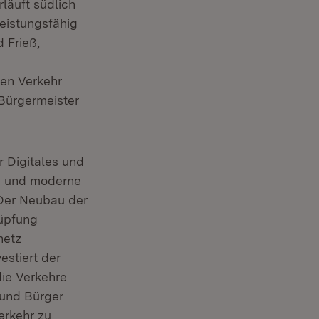
läuft südlich
leistungsfähig
 Frieß,
den Verkehr
Bürgermeister
r Digitales und
te und moderne
. Der Neubau der
nüpfung
netz
estiert der
die Verkehre
 und Bürger
erkehr zu