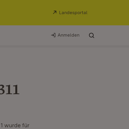
Extern:
Landesportal
(Öffnet in neuem Fe
Anmelden
311
1 wurde für