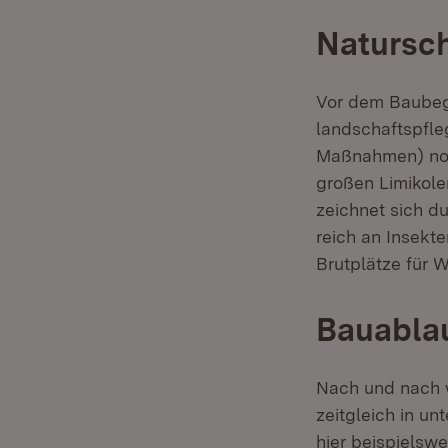
Natursc
Vor dem Baubeg
landschaftspfle
Maßnahmen) notw
großen Limikol
zeichnet sich d
reich an Insekte
Brutplätze für 
Bauabla
Nach und nach w
zeitgleich in un
hier beispielsw