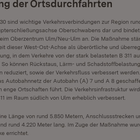
ng der Ortsdurchfahrten
 30 sind wichtige Verkehrsverbindungen zur Region run
aupterschließungsachse Oberschwabens dar und bindet
eim Oberzentrum Ulm/Neu-Ulm an. Die Maßnahme stär
eit dieser West-Ost-Achse als überörtliche und überre
ung, in dem Verkehre von der stark belasteten B 311 au
 So können Rückstaus, Lärm- und Schadstoffbelastung
n reduziert, sowie der Verkehrsfluss verbessert werden
as Autobahnnetz der Autobahn (A) 7 und A 8 geschaff
 enge Ortschaften führt. Die Verkehrsinfrastruktur wir
1 im Raum südlich von Ulm erheblich verbessert.
eine Länge von rund 5.850 Metern, Anschlussstrecken
ind rund 4.220 Meter lang. Im Zuge der Maßnahme wur
 errichtet.