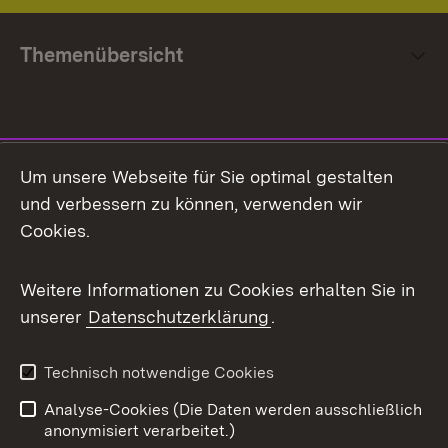
Themenübersicht
Social Media
Um unsere Webseite für Sie optimal gestalten
und verbessern zu können, verwenden wir
Facebook
Cookies.
Flickr
Weitere Informationen zu Cookies erhalten Sie in
X / Twitter
unserer
Datenschutzerklärung
.
Youtube
Technisch notwendige Cookies
Zum 
Analyse-Cookies (Die Daten werden ausschließlich
Impressum
Kontakt
anonymisiert verarbeitet.)
Benutzungshinweise
Netiquette