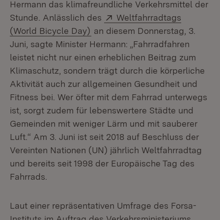
Hermann das klimafreundliche Verkehrsmittel der
Extern:
Stunde. Anlässlich des
Weltfahrradtags
(Öffnet in neuem Fenster)
(World Bicycle Day)
an diesem Donnerstag, 3.
Juni, sagte Minister Hermann: „Fahrradfahren
leistet nicht nur einen erheblichen Beitrag zum
Klimaschutz, sondern trägt durch die körperliche
Aktivität auch zur allgemeinen Gesundheit und
Fitness bei. Wer öfter mit dem Fahrrad unterwegs
ist, sorgt zudem für lebenswertere Städte und
Gemeinden mit weniger Lärm und mit sauberer
Luft.“ Am 3. Juni ist seit 2018 auf Beschluss der
Vereinten Nationen (UN) jährlich Weltfahrradtag
und bereits seit 1998 der Europäische Tag des
Fahrrads.
Laut einer repräsentativen Umfrage des Forsa-
Instituts im Auftrag des Verkehrsministeriums