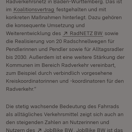
Radverkehrsnetz in Baden-Württemberg. Das ist
im
Koalitionsvertrag
festgehalten und mit
konkreten Maßnahmen hinterlegt. Dazu gehören
die konsequente Umsetzung und
Extern:
(Öffnet in 
Weiterentwicklung des
RadNETZ BW
sowie
die Realisierung von 20 Radschnellwegen für
Pendlerinnen und Pendler sowie für Alltagsradler
bis 2030. Außerdem ist eine weitere Stärkung der
Kommunen im Bereich Radverkehr vereinbart,
zum Beispiel durch verbindlich vorgesehene
Kreiskoordinatorinnen und -koordinatoren für den
Radverkehr.“
Die stetig wachsende Bedeutung des Fahrrads
als alltägliches Verkehrsmittel zeigt sich auch an
den steigenden Zahlen an Nutzerinnen und
Extern:
(Öffnet in neuem Fenste
Nutzern des
JobBike BW
. JobBike BW ist das