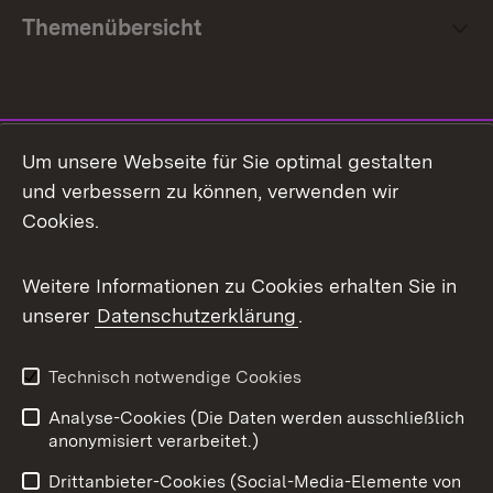
Themenübersicht
Social Media
Um unsere Webseite für Sie optimal gestalten
und verbessern zu können, verwenden wir
Facebook
Cookies.
Flickr
Weitere Informationen zu Cookies erhalten Sie in
X / Twitter
unserer
Datenschutzerklärung
.
Youtube
Technisch notwendige Cookies
Zum 
Analyse-Cookies (Die Daten werden ausschließlich
Impressum
Kontakt
anonymisiert verarbeitet.)
Benutzungshinweise
Netiquette
Drittanbieter-Cookies (Social-Media-Elemente von