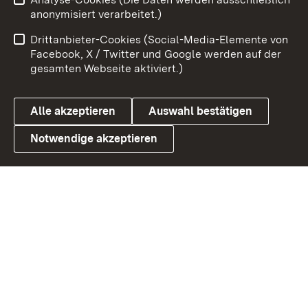
Impressum
Kontakt
anonymisiert verarbeitet.)
Benutzungshinweise
Netiquette
Drittanbieter-Cookies (Social-Media-Elemente von
Barrierefreiheit
Datenschutz
Facebook, X / Twitter und Google werden auf der
gesamten Webseite aktiviert.)
Cookies
Alle akzeptieren
Auswahl bestätigen
Notwendige akzeptieren
Link zum Landesportal