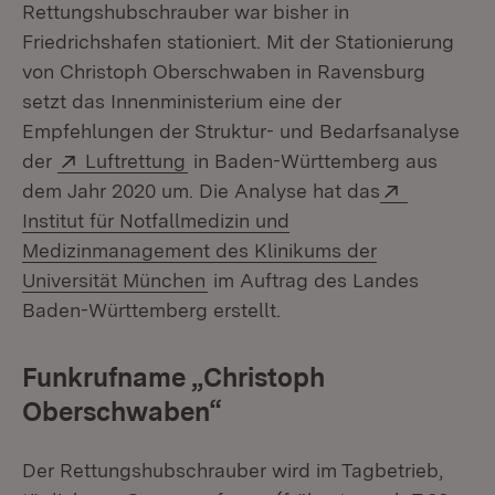
Rettungshubschrauber war bisher in
Friedrichshafen stationiert. Mit der Stationierung
von Christoph Oberschwaben in Ravensburg
setzt das Innenministerium eine der
Empfehlungen der Struktur- und Bedarfsanalyse
Extern:
(Öffnet in neuem Fenster)
der
Luftrettung
in Baden-Württemberg aus
Extern:
dem Jahr 2020 um. Die Analyse hat das
Institut für Notfallmedizin und
Medizinmanagement des Klinikums der
(Öffnet in neuem Fenster)
Universität München
im Auftrag des Landes
Baden-Württemberg erstellt.
Funkrufname „Christoph
Oberschwaben“
Der Rettungshubschrauber wird im Tagbetrieb,