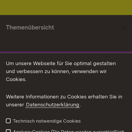
Themenübersicht
Social Media
Um unsere Webseite für Sie optimal gestalten
und verbessern zu können, verwenden wir
Facebook
Cookies.
Flickr
Weitere Informationen zu Cookies erhalten Sie in
X / Twitter
unserer
Datenschutzerklärung
.
Youtube
Technisch notwendige Cookies
Zum 
Analyse-Cookies (Die Daten werden ausschließlich