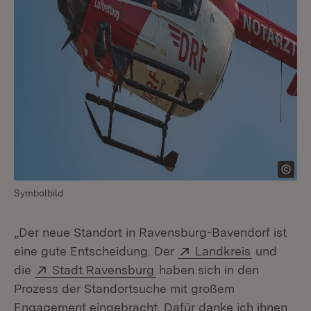
Symbolbild
„Der neue Standort in Ravensburg-Bavendorf ist
Extern:
(Öffnet in
eine gute Entscheidung. Der
Landkreis
und
Extern:
(Öffnet in neuem Fenster)
die
Stadt Ravensburg
haben sich in den
Prozess der Standortsuche mit großem
Engagement eingebracht. Dafür danke ich ihnen