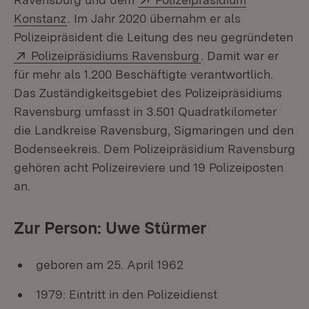
(Öffnet in neuem Fenster)
Konstanz
. Im Jahr 2020 übernahm er als
Polizeipräsident die Leitung des neu gegründeten
Extern:
(Öffnet in neuem F
Polizeipräsidiums Ravensburg
. Damit war er
für mehr als 1.200 Beschäftigte verantwortlich.
Das Zuständigkeitsgebiet des Polizeipräsidiums
Ravensburg umfasst in 3.501 Quadratkilometer
die Landkreise Ravensburg, Sigmaringen und den
Bodenseekreis. Dem Polizeipräsidium Ravensburg
gehören acht Polizeireviere und 19 Polizeiposten
an.
Zur Person: Uwe Stürmer
geboren am 25. April 1962
1979: Eintritt in den Polizeidienst