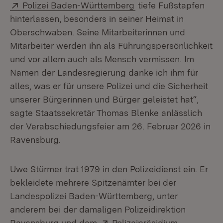
Extern:
(Öffnet in neuem Fens
Polizei Baden-Württemberg
tiefe Fußstapfen
hinterlassen, besonders in seiner Heimat in
Oberschwaben. Seine Mitarbeiterinnen und
Mitarbeiter werden ihn als Führungspersönlichkeit
und vor allem auch als Mensch vermissen. Im
Namen der Landesregierung danke ich ihm für
alles, was er für unsere Polizei und die Sicherheit
unserer Bürgerinnen und Bürger geleistet hat“,
sagte Staatssekretär Thomas Blenke anlässlich
der Verabschiedungsfeier am 26. Februar 2026 in
Ravensburg.
Uwe Stürmer trat 1979 in den Polizeidienst ein. Er
bekleidete mehrere Spitzenämter bei der
Landespolizei Baden-Württemberg, unter
anderem bei der damaligen Polizeidirektion
Extern:
Ravensburg und dem
Polizeipräsidium