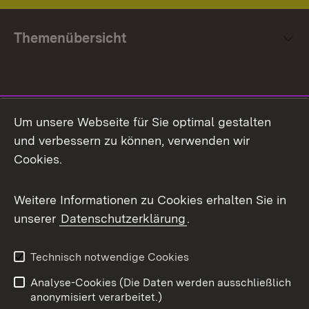
Themenübersicht
Social Media
Um unsere Webseite für Sie optimal gestalten
und verbessern zu können, verwenden wir
Facebook
Cookies.
Flickr
Weitere Informationen zu Cookies erhalten Sie in
X / Twitter
unserer
Datenschutzerklärung
.
Youtube
Technisch notwendige Cookies
Zum 
Analyse-Cookies (Die Daten werden ausschließlich
Impressum
Kontakt
anonymisiert verarbeitet.)
Benutzungshinweise
Netiquette