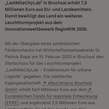
„LastMileCityLab“ in Bruchsal erhält 7,5
Millionen Euro aus EU- und Landesmitteln.
Damit bewilligt das Land ein weiteres
Leuchtturmprojekt aus dem
Innovationswettbewerb RegioWIN 2030.
Mit der Übergabe eines symbolischen
Förderschecks hat Wirtschaftsstaatssekretär Dr.
Patrick Rapp am 10. Februar 2023 in Bruchsal den
Startschuss für das Leuchtturmprojekt
„LastMileCityLab – Erlebnisraum für urbane
Logistik“ gegeben. Die städtische
Extern:
Eigengesellschaft
efeuCampus Bruchsal
(Öffnet in neuem Fenster)
Extern:
GmbH
erhält fünf Millionen Euro aus dem
Europäischen Fonds für regionale Entwicklung
(Öffnet in neuem Fenster)
(EFRE)
und ergänzend 2,5 Millionen Euro aus