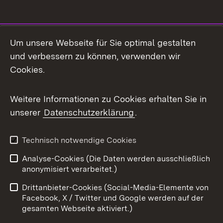
Social Media
Um unsere Webseite für Sie optimal gestalten
und verbessern zu können, verwenden wir
Facebook
Cookies.
Flickr
Weitere Informationen zu Cookies erhalten Sie in
X / Twitter
unserer
Datenschutzerklärung
.
Youtube
Technisch notwendige Cookies
Zum 
Analyse-Cookies (Die Daten werden ausschließlich
Impressum
Kontakt
anonymisiert verarbeitet.)
Benutzungshinweise
Netiquette
Drittanbieter-Cookies (Social-Media-Elemente von
Barrierefreiheit
Datenschutz
Facebook, X / Twitter und Google werden auf der
gesamten Webseite aktiviert.)
Cookies