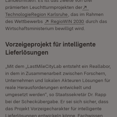
Landesmitteln. Es ist das zweite von drei
Extern:
prämierten Leuchtturmprojekten der
(Öffnet in neuem Fenst
TechnologieRegion Karlsruhe
, das im Rahmen
Extern:
(Öffnet in neue
des Wettbewerbs
RegioWIN 2030
durch das
Wirtschaftsministerium bewilligt wird.
Vorzeigeprojekt für intelligente
Lieferlösungen
„Mit dem „LastMileCityLab entsteht ein Reallabor,
in dem in Zusammenarbeit zwischen Forschern,
Unternehmen und lokalen Akteuren Lösungen für
reale Herausforderungen entwickelt und
umgesetzt werden“, so Staatssekretär Dr. Rapp
bei der Scheckübergabe. Er sei sich sicher, dass
das Projekt Vorzeigecharakter für intelligente
Lieferlösungen entwickeln könne. Fachwissen