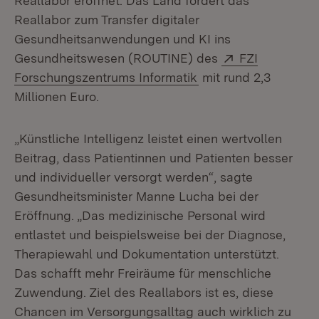
Reallabor eröffnet. Das Land fördert das
Reallabor zum Transfer digitaler
Gesundheitsanwendungen und KI ins
Extern:
Gesundheitswesen (ROUTINE) des
FZI
(Öffnet in neuem Fen
Forschungszentrums Informatik
mit rund 2,3
Millionen Euro.
„Künstliche Intelligenz leistet einen wertvollen
Beitrag, dass Patientinnen und Patienten besser
und individueller versorgt werden“, sagte
Gesundheitsminister Manne Lucha bei der
Eröffnung. „Das medizinische Personal wird
entlastet und beispielsweise bei der Diagnose,
Therapiewahl und Dokumentation unterstützt.
Das schafft mehr Freiräume für menschliche
Zuwendung. Ziel des Reallabors ist es, diese
Chancen im Versorgungsalltag auch wirklich zu