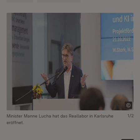
1/2
Minister Manne Lucha hat das Reallabor in Karlsruhe
„H
eröffnet.
Un
Mi