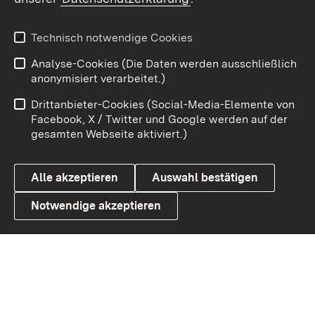
Youtube
Technisch notwendige Cookies
Zum 
Analyse-Cookies (Die Daten werden ausschließlich
Impressum
Kontakt
anonymisiert verarbeitet.)
Benutzungshinweise
Netiquette
Drittanbieter-Cookies (Social-Media-Elemente von
Barrierefreiheit
Datenschutz
Facebook, X / Twitter und Google werden auf der
gesamten Webseite aktiviert.)
Cookies
Alle akzeptieren
Auswahl bestätigen
Notwendige akzeptieren
Link zum Landesportal