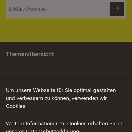
News
Themenübersicht
Social Media
Um unsere Webseite für Sie optimal gestalten
und verbessern zu können, verwenden wir
Facebook
Cookies.
Flickr
Weitere Informationen zu Cookies erhalten Sie in
X / Twitter
unserer
Datenschutzerklärung
.