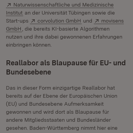
Extern:
Naturwissenschaftliche und Medizinische
(Öffnet in neuem Fenster)
Institut
an der Universität Tübingen sowie die
Extern:
(Öffnet in neuem Fen
Extern:
Start-ups
corvolution GmbH
und
movisens
(Öffnet in neuem Fenster)
GmbH
, die bereits KI-basierte Algorithmen
nutzen und ihre dabei gewonnenen Erfahrungen
einbringen können.
Reallabor als Blaupause für EU- und
Bundesebene
Das in dieser Form einzigartige Reallabor hat
bereits auf der Ebene der Europäischen Union
(EU) und Bundesebene Aufmerksamkeit
gewonnen und wird dort als Blaupause für
andere Mitgliedsstaaten und Bundesländer
gesehen. Baden-Württemberg nimmt hier eine