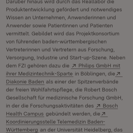
Darüber hinaus wird durch das Reallabor die
Produktentwicklung gefördert und notwendiges
Wissen an Unternehmen, Anwenderinnen und
Anwender sowie Patientinnen und Patienten
vermittelt. Gebildet wird das Projektkonsortium
von führenden baden-württembergischen
Vertreterinnen und Vertretern aus Forschung,
Versorgung, Industrie und Start-up-Szene. Neben
Extern:
dem FZI gehören dazu die
Philips GmbH mit
(Öffnet in neuem Fenster
Exte
ihrer Medizintechnik-Sparte
in Böblingen, die
(Öffnet in neuem Fenster)
Diakonie Baden
als einer der Spitzenverbände
der freien Wohlfahrtspflege, die Robert Bosch
Gesellschaft für medizinische Forschung GmbH,
Extern:
in der die Forschungsaktivitäten des
Bosch
(Öffnet in neuem Fenster)
Extern:
Health Campus
gebündelt werden, die
Koordinierungsstelle Telemedizin Baden-
(Öffnet in neuem Fenster)
Württemberg
an der Universität Heidelberg, das