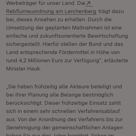
Extern:
Werbeträger für unser Land. Die
(Öffnet in neue
Rebflurneuordnung am Lerchenberg
trägt dazu
bei, dieses Ansehen zu erhalten. Durch die
Umsetzung der geplanten Maßnahmen ist eine
einfache und zukunftsorientierte Bewirtschaftung
sichergestellt. Hierfür stellen der Bund und das
Land entsprechende Fördermittel in Höhe von
rund 4,2 Millionen Euro zur Verfügung“, erläuterte
Minister Hauk.
„Sie haben frühzeitig alle Akteure beteiligt und
bei Ihrer Planung alle Belange bestmöglich
berücksichtigt. Dieser frühzeitige Einsatz zahlt
sich in einem sehr schnellen Verfahrensablauf
aus. Von der Anordnung des Verfahrens bis zur
Genehmigung der gemeinschaftlichen Anlagen
haben Sie nur drei Jahre benötigt. Schon im