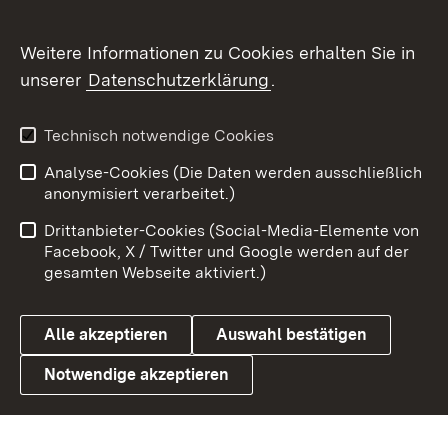
Flickr
Weitere Informationen zu Cookies erhalten Sie in
X / Twitter
unserer
Datenschutzerklärung
.
Youtube
Technisch notwendige Cookies
Zum 
Analyse-Cookies (Die Daten werden ausschließlich
Impressum
Kontakt
anonymisiert verarbeitet.)
Benutzungshinweise
Netiquette
Drittanbieter-Cookies (Social-Media-Elemente von
Barrierefreiheit
Datenschutz
Facebook, X / Twitter und Google werden auf der
gesamten Webseite aktiviert.)
Cookies
Alle akzeptieren
Auswahl bestätigen
Notwendige akzeptieren
Link zum Landesportal