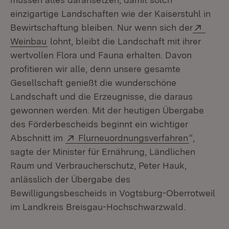
einzigartige Landschaften wie der Kaiserstuhl in
Exter
Bewirtschaftung bleiben. Nur wenn sich der
(Öffnet in neuem Fenster)
Weinbau
lohnt, bleibt die Landschaft mit ihrer
wertvollen Flora und Fauna erhalten. Davon
profitieren wir alle, denn unsere gesamte
Gesellschaft genießt die wunderschöne
Landschaft und die Erzeugnisse, die daraus
gewonnen werden. Mit der heutigen Übergabe
des Förderbescheids beginnt ein wichtiger
Extern:
(Öffnet i
Abschnitt im
Flurneuordnungsverfahren
“,
sagte der Minister für Ernährung, Ländlichen
Raum und Verbraucherschutz, Peter Hauk,
anlässlich der Übergabe des
Bewilligungsbescheids in Vogtsburg-Oberrotweil
im Landkreis Breisgau-Hochschwarzwald.