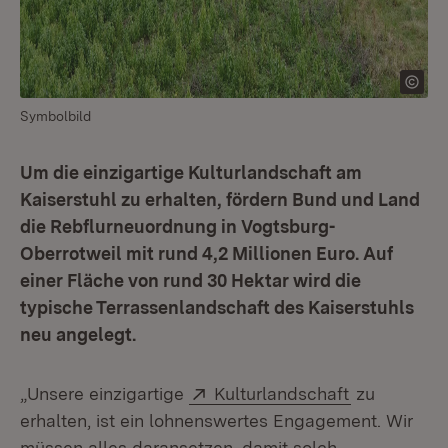
Symbolbild
Um die einzigartige Kulturlandschaft am
Kaiserstuhl zu erhalten, fördern Bund und Land
die Rebflurneuordnung in Vogtsburg-
Oberrotweil mit rund 4,2 Millionen Euro. Auf
einer Fläche von rund 30 Hektar wird die
typische Terrassenlandschaft des Kaiserstuhls
neu angelegt.
Extern:
(Öffnet in 
„Unsere einzigartige
Kulturlandschaft
zu
erhalten, ist ein lohnenswertes Engagement. Wir
müssen alles daransetzen, damit solch